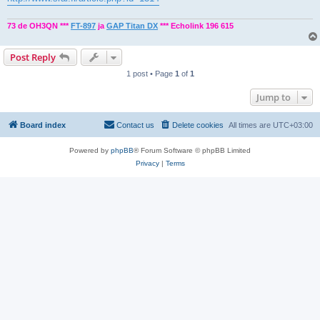
73 de OH3QN ***
FT-897
ja
GAP Titan DX
*** Echolink 196 615
Post Reply
1 post • Page
1
of
1
Jump to
Board index
Contact us
Delete cookies
All times are
UTC+03:00
Powered by
phpBB
® Forum Software © phpBB Limited
Privacy
|
Terms