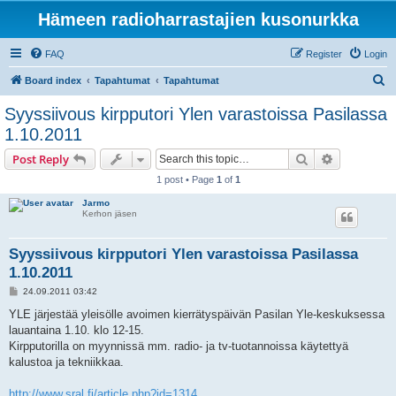
Hämeen radioharrastajien kusonurkka
FAQ
Register
Login
S
Board index
Tapahtumat
Tapahtumat
e
Syyssiivous kirpputori Ylen varastoissa Pasilassa
a
1.10.2011
r
Search
Advanced s
Post Reply
c
1 post • Page
1
of
1
h
Jarmo
Kerhon jäsen
Syyssiivous kirpputori Ylen varastoissa Pasilassa
1.10.2011
P
24.09.2011 03:42
o
s
YLE järjestää yleisölle avoimen kierrätyspäivän Pasilan Yle-keskuksessa
t
lauantaina 1.10. klo 12-15.
Kirpputorilla on myynnissä mm. radio- ja tv-tuotannoissa käytettyä
kalustoa ja tekniikkaa.
http://www.sral.fi/article.php?id=1314