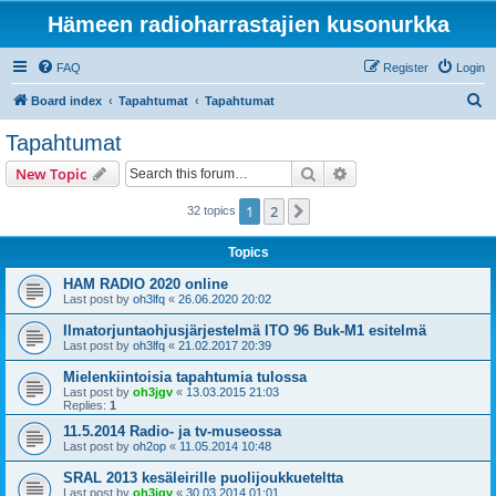
Hämeen radioharrastajien kusonurkka
FAQ
Register
Login
S
Board index
Tapahtumat
Tapahtumat
e
Tapahtumat
a
Search
Advanced search
New Topic
r
c
1
2
Next
32 topics
h
Topics
HAM RADIO 2020 online
Last post by
oh3lfq
«
26.06.2020 20:02
Ilmatorjuntaohjusjärjestelmä ITO 96 Buk-M1 esitelmä
Last post by
oh3lfq
«
21.02.2017 20:39
Mielenkiintoisia tapahtumia tulossa
Last post by
oh3jgv
«
13.03.2015 21:03
Replies:
1
11.5.2014 Radio- ja tv-museossa
Last post by
oh2op
«
11.05.2014 10:48
SRAL 2013 kesäleirille puolijoukkueteltta
Last post by
oh3jgv
«
30.03.2014 01:01