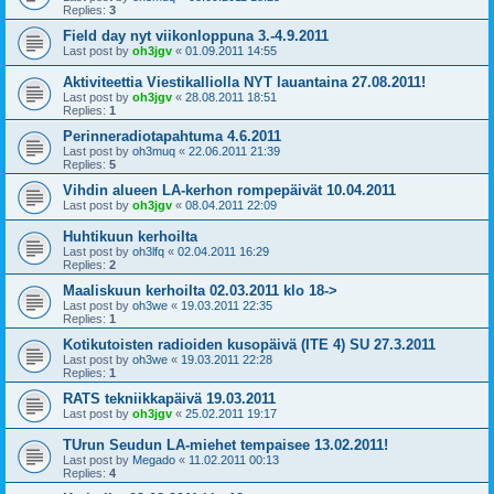
Replies:
3
Field day nyt viikonloppuna 3.-4.9.2011
Last post by
oh3jgv
«
01.09.2011 14:55
Aktiviteettia Viestikalliolla NYT lauantaina 27.08.2011!
Last post by
oh3jgv
«
28.08.2011 18:51
Replies:
1
Perinneradiotapahtuma 4.6.2011
Last post by
oh3muq
«
22.06.2011 21:39
Replies:
5
Vihdin alueen LA-kerhon rompepäivät 10.04.2011
Last post by
oh3jgv
«
08.04.2011 22:09
Huhtikuun kerhoilta
Last post by
oh3lfq
«
02.04.2011 16:29
Replies:
2
Maaliskuun kerhoilta 02.03.2011 klo 18->
Last post by
oh3we
«
19.03.2011 22:35
Replies:
1
Kotikutoisten radioiden kusopäivä (ITE 4) SU 27.3.2011
Last post by
oh3we
«
19.03.2011 22:28
Replies:
1
RATS tekniikkapäivä 19.03.2011
Last post by
oh3jgv
«
25.02.2011 19:17
TUrun Seudun LA-miehet tempaisee 13.02.2011!
Last post by
Megado
«
11.02.2011 00:13
Replies:
4