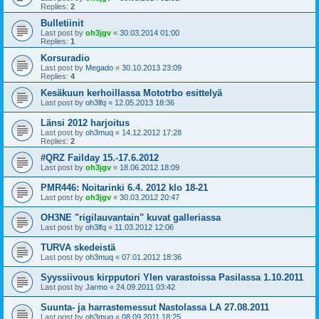
Replies:
2
Bulletiinit
Last post by
oh3jgv
«
30.03.2014 01:00
Replies:
1
Korsuradio
Last post by
Megado
«
30.10.2013 23:09
Replies:
4
Kesäkuun kerhoillassa Mototrbo esittelyä
Last post by
oh3lfq
«
12.05.2013 18:36
Länsi 2012 harjoitus
Last post by
oh3muq
«
14.12.2012 17:28
Replies:
2
#QRZ Failday 15.-17.6.2012
Last post by
oh3jgv
«
18.06.2012 18:09
PMR446: Noitarinki 6.4. 2012 klo 18-21
Last post by
oh3jgv
«
30.03.2012 20:47
OH3NE "rigilauvantain" kuvat galleriassa
Last post by
oh3lfq
«
11.03.2012 12:06
TURVA skedeistä
Last post by
oh3muq
«
07.01.2012 18:36
Syyssiivous kirpputori Ylen varastoissa Pasilassa 1.10.2011
Last post by
Jarmo
«
24.09.2011 03:42
Suunta- ja harrastemessut Nastolassa LA 27.08.2011
Last post by
oh3muq
«
08.09.2011 18:25