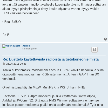
Molemmissa rigeissä olen vuosia käyttänyt MixW:n rekkaroitua softaa
joka riittää ainakin minulle tavalliselle kusoilijalle täysin. Ilmaisia softiahan
alkaa löytyä pilvinpimein ja tietty kauko-ohjausta varten löytyy vaikka
HRD kaikkine herkkuineen...
t Esa -3MUQ
Ps E
Jarmo
Kerhon jäsen
Re: Luettelo käytettävistä radioista ja tietokoneohjelmista
P
26.06.2011 20:59
o
s
Täällä aukottomaksi modaamani Yaesun FT-897 kaikilla herkuilla ja siinä
t
digisovittimena modaamani RIGblaster nomic. Antenni GAP Titan DX
vertikaali.
Ohjelmistoina käytän MixW, MultiPSK ja WSTJ ihan HF:llä
Pactorilla SCS PTC-IIpro modeemi ja sillä käyttämäni softat Alpha,
AirMail ja JVComm32. Sitä uutta RMS Winmor softaa joka ei tarvitse
lainkaan pactor modeemia pitäisi ehtiä testimään kesälomalla! Työt aina