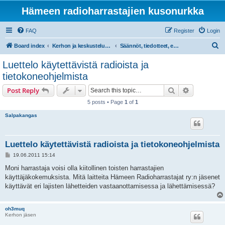
Hämeen radioharrastajien kusonurkka
FAQ
Register
Login
S
Board index
Kerhon ja keskustelupalstan tiedotteet
Säännöt, tiedotteet, ehdotukset
e
Luettelo käytettävistä radioista ja
a
tietokoneohjelmista
r
Search
Advanced s
Post Reply
c
5 posts • Page
1
of
1
h
Salpakangas
Luettelo käytettävistä radioista ja tietokoneohjelmista
P
19.06.2011 15:14
o
s
Moni harrastaja voisi olla kiitollinen toisten harrastajien
t
käyttäjäkokemuksista. Mitä laitteita Hämeen Radioharrastajat ry:n jäsenet
käyttävät eri lajisten lähetteiden vastaanottamisessa ja lähettämisessä?
oh3muq
Kerhon jäsen