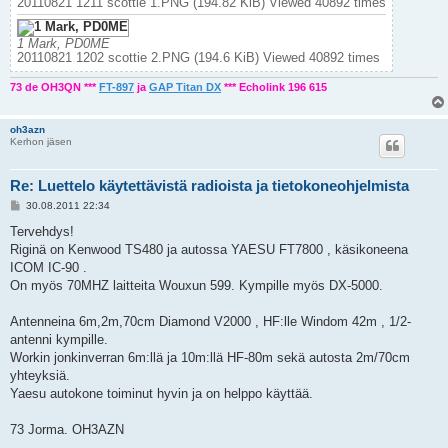
20110821 1211 scottie 1.PNG (194.82 KiB) Viewed 40892 times
1 Mark, PD0ME
20110821 1202 scottie 2.PNG (194.6 KiB) Viewed 40892 times
73 de OH3QN ***
FT-897
ja
GAP Titan DX
*** Echolink 196 615
oh3azn
Kerhon jäsen
Re: Luettelo käytettävistä radioista ja tietokoneohjelmista
P
30.08.2011 22:34
o
s
Tervehdys!
t
Riginä on Kenwood TS480 ja autossa YAESU FT7800 , käsikoneena
ICOM IC-90 .
On myös 70MHZ laitteita Wouxun 599. Kympille myös DX-5000.
Antenneina 6m,2m,70cm Diamond V2000 , HF:lle Windom 42m , 1/2-
antenni kympille.
Workin jonkinverran 6m:llä ja 10m:llä HF-80m sekä autosta 2m/70cm
yhteyksiä.
Yaesu autokone toiminut hyvin ja on helppo käyttää.
73 Jorma. OH3AZN