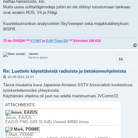
haittaa harrastusta, kle..
Muita uusia softia/digimodeja joihin en ole ehtinyt tutustumaan lainkaan
ovat ainakin ROS, V4 ja Fldigi.
Kuunteluun/sinkun analysointiin SkySweeper sekä majakkalähetyksiin
WSPR.
73 de OH3QN ***
FT-897
ja
GAP Titan DX
*** Echolink 196 615
Jarmo
Kerhon jäsen
Re: Luettelo käytettävistä radioista ja tietokoneohjelmista
P
22.08.2011 22:37
o
s
Tässä muutama kuva Japanese Amateur SSTV Association kontestissa
t
työskentelemistäni yhteyksistä.
Käyttämäni ohjelma oli juuri tuo edellä mainitsemani JVComm32.
ATTACHMENTS
Jesus, EA2US
EA2US.PNG (183.31 KiB) Viewed 40892 times
2 Mark, PD0ME