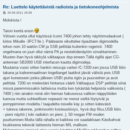
Re: Luettelo käytettävistä radioista ja tietokoneohjelmista
P
20.06.2011 16:09
o
s
Molskista !
t
Taisin keritä ensin
Viitisen vuotta ollut käytössä Icomi 7400 johon tehty näyttömodaukset (
kiitos Mikalle -3FCT:lle ). Pääteaste oikuttelee tipauttaen digimodella
tehon noin 10 wattiin.CW ja SSB pelittää kuitenkin rogeristi. 7400
ongelmana on juuri ollut nämä PA ja nestekidenäytön simahtaminen.
Muuten ihan hyvä räkkylä välitaajuus dsp:eineen.Tällä rigillä ajan CG-
antennan SB2000 USB interfacen kautta digimodeja.
Muutama vuosi sitten hankin reissuja varten IC-7200:sen jossa USB liitin
takana ja kaikenmaailman tingeltangel laatikot jäivät välistä pois.USB
ajuri koneeseen jonka jälkeen USBI piuha rigiin ja puuceehen ja avot
pelittää. 7200 on mielestäni hintansa väärti.Välitaajuus DSP pelittää siinä
missä paremmissakin laitteissa mutta ken tykästää helpoista valikoista (
7400 ) niin ainakin minä olin hieman hakusessa valikon näppylöiden
kanssa mutta suhteellisen nopeasti ne menut sieltä löytyivät ja
pomppiminen modelta / taajudelta toiselle käy jo sitten kätevästi.
+ tukeva rakenne, jonkinsortin kosteustiiviys, hyvä dsp filsu,USB liitin.
- pieni näyttö ( toki radiokin on pieni..), 50 megan FM moden
puuttuminen.Mutta tällä rahalla ei kaikkea voi saadakkaan.Käsikahvat
lisukkeena tekevät laitteesta hieman MIL mallisen.