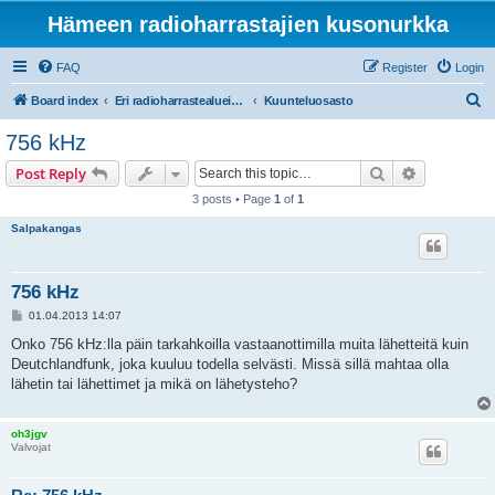
Hämeen radioharrastajien kusonurkka
FAQ
Register
Login
S
Board index
Eri radioharrastealueiden mukaiset osastot
Kuunteluosasto
e
756 kHz
a
Search
Advanced s
Post Reply
r
3 posts • Page
1
of
1
c
Salpakangas
h
756 kHz
P
01.04.2013 14:07
o
s
Onko 756 kHz:lla päin tarkahkoilla vastaanottimilla muita lähetteitä kuin
t
Deutchlandfunk, joka kuuluu todella selvästi. Missä sillä mahtaa olla
lähetin tai lähettimet ja mikä on lähetysteho?
oh3jgv
Valvojat