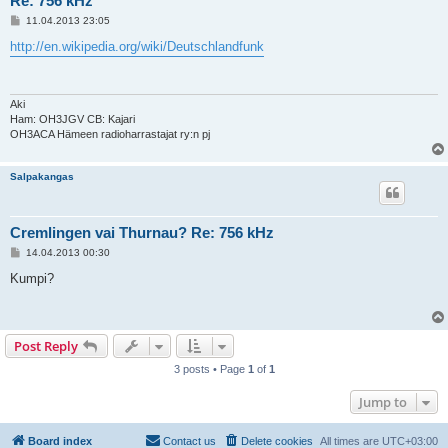
Re: 756 kHz
P
11.04.2013 23:05
o
s
http://en.wikipedia.org/wiki/Deutschlandfunk
t
Aki
Ham: OH3JGV CB: Kajari
OH3ACA Hämeen radioharrastajat ry:n pj
Salpakangas
Cremlingen vai Thurnau? Re: 756 kHz
P
14.04.2013 00:30
o
s
Kumpi?
t
Post Reply
3 posts • Page
1
of
1
Jump to
Board index
Contact us
Delete cookies
All times are
UTC+03:00