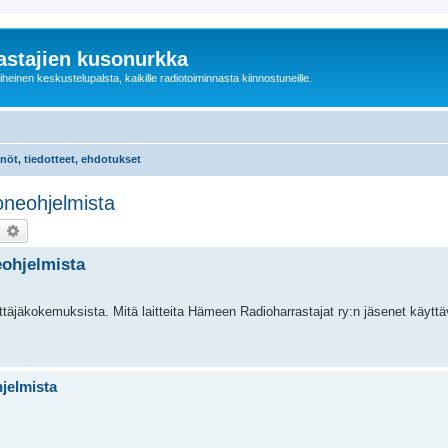
astajien kusonurkka
einen keskustelupalsta, kaikille radiotoiminnasta kiinnostuneille.
nöt, tiedotteet, ehdotukset
koneohjelmista
earch
Advanced search
eohjelmista
äyttäjäkokemuksista. Mitä laitteita Hämeen Radioharrastajat ry:n jäsenet käyttäv
hjelmista