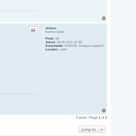
T
o
p
oh3azn
Kerhon jäsen
Posts:
13
Joined:
28.08.2011 22:59
Kutsumerkki:
OH3AZN ,Jomppa,Leppä10
Location:
Lahti
T
o
5 posts • Page
1
of
1
p
Jump to