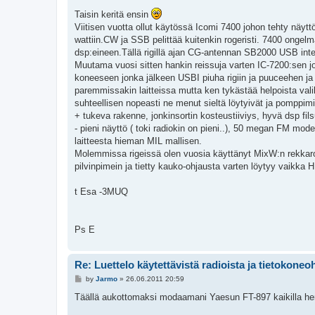
Taisin keritä ensin
Viitisen vuotta ollut käytössä Icomi 7400 johon tehty näytt
wattiin.CW ja SSB pelittää kuitenkin rogeristi. 7400 ongel
dsp:eineen.Tällä rigillä ajan CG-antennan SB2000 USB inte
Muutama vuosi sitten hankin reissuja varten IC-7200:sen jos
koneeseen jonka jälkeen USBI piuha rigiin ja puuceehen ja 
paremmissakin laitteissa mutta ken tykästää helpoista val
suhteellisen nopeasti ne menut sieltä löytyivät ja pomppimin
+ tukeva rakenne, jonkinsortin kosteustiiviys, hyvä dsp fils
- pieni näyttö ( toki radiokin on pieni..), 50 megan FM mo
laitteesta hieman MIL mallisen.
Molemmissa rigeissä olen vuosia käyttänyt MixW:n rekkaroitua
pilvinpimein ja tietty kauko-ohjausta varten löytyy vaikka 
t Esa -3MUQ
Ps E
Re: Luettelo käytettävistä radioista ja tietokoneo
P
by
Jarmo
»
26.06.2011 20:59
o
s
Täällä aukottomaksi modaamani Yaesun FT-897 kaikilla herk
t