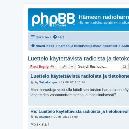
Hämeen radioharr
Hämeen radioharrastajat ry:n radioaih
Quick links
FAQ
Board index
Kerhon ja keskustelupalstan tiedotteet
Sään
Luettelo käytettävistä radioista ja tieto
S
Post Reply
Luettelo käytettävistä radioista ja tietokon
P
by
Salpakangas
»
19.06.2011 15:14
o
s
Moni harrastaja voisi olla kiitollinen toisten harrastajien k
t
lähetteiden vastaanottamisessa ja lähettämisessä?
Re: Luettelo käytettävistä radioista ja tietokoneo
P
by
oh3muq
»
20.06.2011 16:09
o
s
Molskista !
t