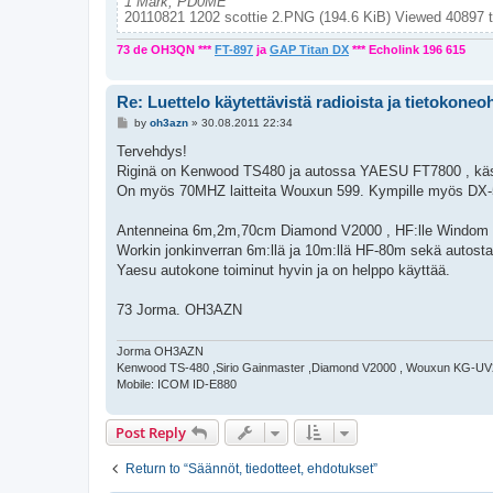
1 Mark, PD0ME
20110821 1202 scottie 2.PNG (194.6 KiB) Viewed 40897 
73 de OH3QN ***
FT-897
ja
GAP Titan DX
*** Echolink 196 615
Re: Luettelo käytettävistä radioista ja tietokoneo
P
by
oh3azn
»
30.08.2011 22:34
o
s
Tervehdys!
t
Riginä on Kenwood TS480 ja autossa YAESU FT7800 , kä
On myös 70MHZ laitteita Wouxun 599. Kympille myös DX-
Antenneina 6m,2m,70cm Diamond V2000 , HF:lle Windom 42
Workin jonkinverran 6m:llä ja 10m:llä HF-80m sekä autost
Yaesu autokone toiminut hyvin ja on helppo käyttää.
73 Jorma. OH3AZN
Jorma OH3AZN
Kenwood TS-480 ,Sirio Gainmaster ,Diamond V2000 , Wouxun KG-U
Mobile: ICOM ID-E880
Post Reply
Return to “Säännöt, tiedotteet, ehdotukset”