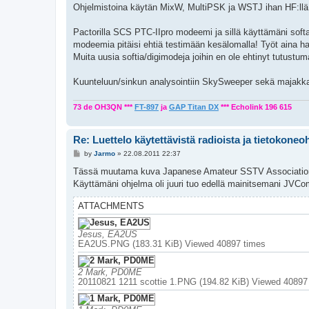
Ohjelmistoina käytän MixW, MultiPSK ja WSTJ ihan HF:llä
Pactorilla SCS PTC-IIpro modeemi ja sillä käyttämäni soft
modeemia pitäisi ehtiä testimään kesälomalla! Työt aina hai
Muita uusia softia/digimodeja joihin en ole ehtinyt tutustu
Kuunteluun/sinkun analysointiin SkySweeper sekä majakk
73 de OH3QN ***
FT-897
ja
GAP Titan DX
*** Echolink 196 615
Re: Luettelo käytettävistä radioista ja tietokoneo
P
by
Jarmo
»
22.08.2011 22:37
o
s
Tässä muutama kuva Japanese Amateur SSTV Association k
t
Käyttämäni ohjelma oli juuri tuo edellä mainitsemani JVC
ATTACHMENTS
Jesus, EA2US
EA2US.PNG (183.31 KiB) Viewed 40897 times
2 Mark, PD0ME
20110821 1211 scottie 1.PNG (194.82 KiB) Viewed 40897