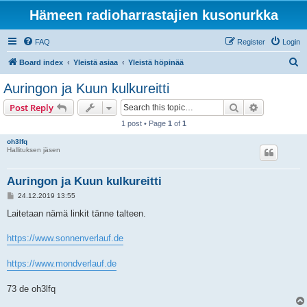
Hämeen radioharrastajien kusonurkka
FAQ
Register
Login
S
Board index
Yleistä asiaa
Yleistä höpinää
e
Auringon ja Kuun kulkureitti
a
Search
Advanced s
Post Reply
r
1 post • Page
1
of
1
c
oh3lfq
h
Hallituksen jäsen
Auringon ja Kuun kulkureitti
P
24.12.2019 13:55
o
s
Laitetaan nämä linkit tänne talteen.
t
https://www.sonnenverlauf.de
https://www.mondverlauf.de
73 de oh3lfq