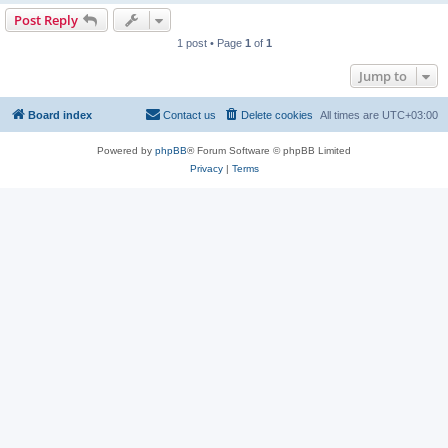
Post Reply
1 post • Page
1
of
1
Jump to
Board index
Contact us
Delete cookies
All times are
UTC+03:00
Powered by
phpBB
® Forum Software © phpBB Limited
Privacy
|
Terms