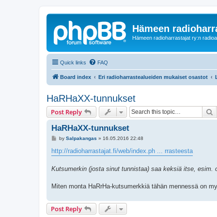
Hämeen radioharr
Hämeen radioharrastajat ry:n radioaih
Quick links
FAQ
Board index
Eri radioharrastealueiden mukaiset osastot
HaRHaXX-tunnukset
S
Post Reply
HaRHaXX-tunnukset
P
by
Salpakangas
»
16.05.2016 22:48
o
s
http://radioharrastajat.fi/web/index.ph ... rrasteesta
t
Kutsumerkin (josta sinut tunnistaa) saa keksiä itse, esim
Miten monta HaRrHa-kutsumerkkiä tähän mennessä on my
Post Reply