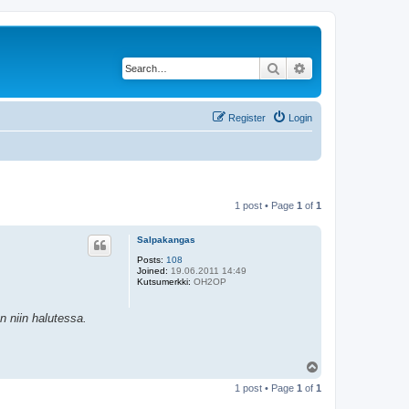
Search
Advanced search
Register
Login
1 post • Page
1
of
1
Salpakangas
Posts:
108
Joined:
19.06.2011 14:49
Kutsumerkki:
OH2OP
 niin halutessa.
T
o
1 post • Page
1
of
1
p