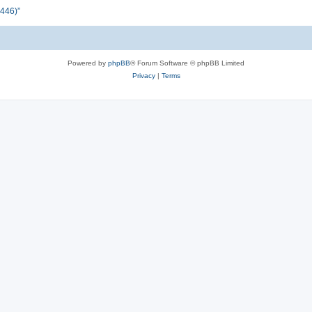
R446)”
Powered by
phpBB
® Forum Software © phpBB Limited
Privacy
|
Terms