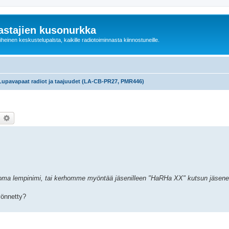
astajien kusonurkka
einen keskustelupalsta, kaikille radiotoiminnasta kiinnostuneille.
Lupavapaat radiot ja taajuudet (LA-CB-PR27, PMR446)
earch
Advanced search
. oma lempinimi, tai kerhomme myöntää jäsenilleen "HaRHa XX" kutsun jäsenen
önnetty?