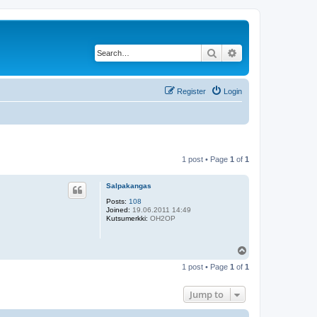
Search
Advanced search
Register
Login
1 post • Page
1
of
1
Salpakangas
Posts:
108
Joined:
19.06.2011 14:49
Kutsumerkki:
OH2OP
T
o
1 post • Page
1
of
1
p
Jump to