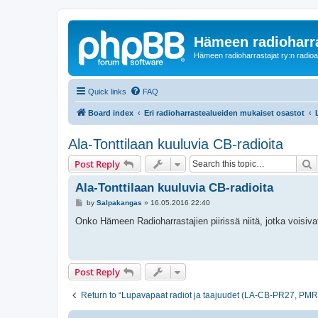
Hämeen radioharr
Hämeen radioharrastajat ry:n radioaih
Quick links
FAQ
Board index
Eri radioharrastealueiden mukaiset osastot
Ala-Tonttilaan kuuluvia CB-radioita
S
Post Reply
Ala-Tonttilaan kuuluvia CB-radioita
P
by
Salpakangas
»
16.05.2016 22:40
o
s
Onko Hämeen Radioharrastajien piirissä niitä, jotka voisiva
t
Post Reply
Return to “Lupavapaat radiot ja taajuudet (LA-CB-PR27, PM