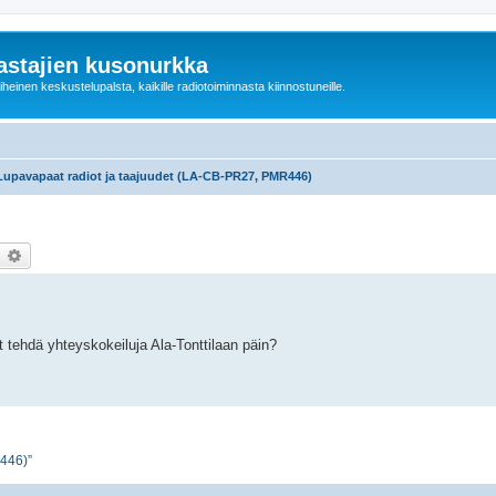
astajien kusonurkka
einen keskustelupalsta, kaikille radiotoiminnasta kiinnostuneille.
Lupavapaat radiot ja taajuudet (LA-CB-PR27, PMR446)
earch
Advanced search
t tehdä yhteyskokeiluja Ala-Tonttilaan päin?
R446)”