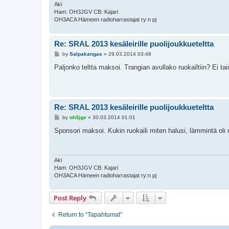
Aki
Ham: OH3JGV CB: Kajari
OH3ACA Hämeen radioharrastajat ry:n pj
Re: SRAL 2013 kesäleirille puolijoukkueteltta
P
by
Salpakangas
»
29.03.2014 03:48
o
s
Paljonko teltta maksoi. Trangian avullako ruokailtiin? Ei t
t
Re: SRAL 2013 kesäleirille puolijoukkueteltta
P
by
oh3jgv
»
30.03.2014 01:01
o
s
Sponsori maksoi. Kukin ruokaili miten halusi, lämmintä oli n
t
Aki
Ham: OH3JGV CB: Kajari
OH3ACA Hämeen radioharrastajat ry:n pj
Post Reply
Return to “Tapahtumat”