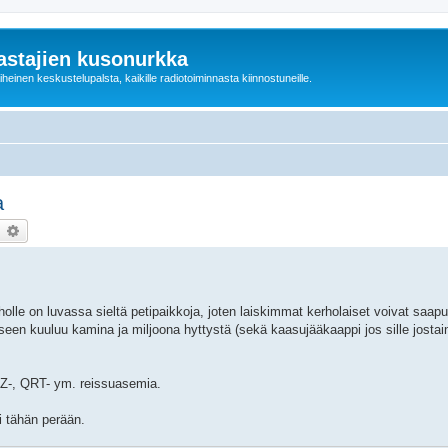
astajien kusonurkka
einen keskustelupalsta, kaikille radiotoiminnasta kiinnostuneille.
a
earch
Advanced search
holle on luvassa sieltä petipaikkoja, joten laiskimmat kerholaiset voivat saap
ukseen kuuluu kamina ja miljoona hyttystä (sekä kaasujääkaappi jos sille jostai
Z-, QRT- ym. reissuasemia.
ai tähän perään.