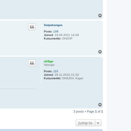
T
o
p
Salpakangas
Posts:
108
Joined:
19.06.2011 14:49
Kutsumerkki:
OH2OP
T
o
p
oh3jgv
Valvojat
Posts:
110
Joined:
29.11.2010 21:20
Kutsumerkki:
OH3JGV, Kajari
T
o
3 posts • Page
1
of
1
p
Jump to