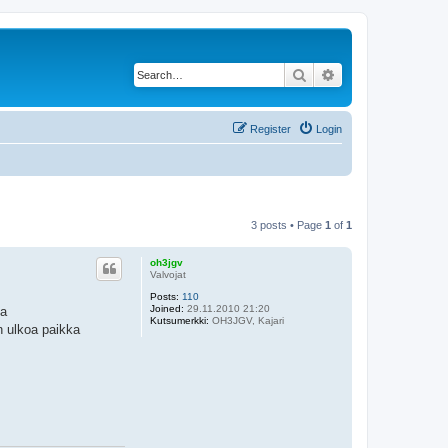
Search
Advanced search
Register
Login
3 posts • Page
1
of
1
oh3jgv
Valvojat
Posts:
110
Joined:
29.11.2010 21:20
ua
Kutsumerkki:
OH3JGV, Kajari
n ulkoa paikka