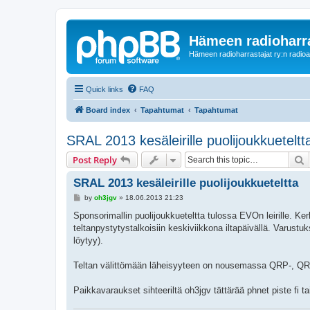
Hämeen radioharr
Hämeen radioharrastajat ry:n radioaih
Quick links
FAQ
Board index
Tapahtumat
Tapahtumat
SRAL 2013 kesäleirille puolijoukkueteltt
S
Post Reply
SRAL 2013 kesäleirille puolijoukkueteltta
P
by
oh3jgv
»
18.06.2013 21:23
o
s
Sponsorimallin puolijoukkueteltta tulossa EVOn leirille. Ker
t
teltanpystytystalkoisiin keskiviikkona iltapäivällä. Varust
löytyy).
Teltan välittömään läheisyyteen on nousemassa QRP-, QR
Paikkavaraukset sihteeriltä oh3jgv tättärää phnet piste fi t