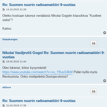
Re: Suomen nuorin radioamatööri 9-vuotias
P
14.10.2015 21:28
o
s
Oletko koskaan lukenut venäläistä NIkolai Gogolin klassikkoa "Kuolleet
t
sielut"?
Kaitsu
Salpakangas
Nikolai Vasiljevitš Gogol Re: Suomen nuorin radioamatööri 9-
vuotias
P
19.04.2016 11:44
o
s
Olen lukenut, kiitos kysymästä!
t
https://www.youtube.com/watch?v=xo_YBusG9kM
Pidän kyllä myös
Reviisorista. Onko mielipidettä Dostojevskista?
oh2exe
Re: Suomen nuorin radioamatööri 9-vuotias
P
21.04.2019 17:36