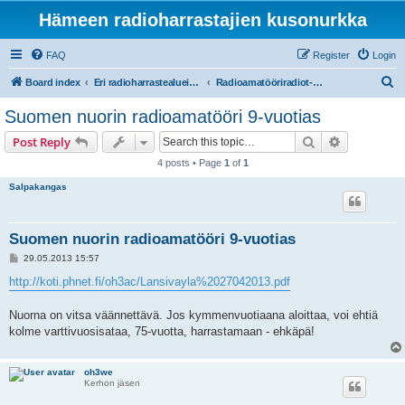
Hämeen radioharrastajien kusonurkka
FAQ
Register
Login
S
Board index
Eri radioharrastealueiden mukaiset osastot
Radioamatööriradiot- ja taajuudet
e
Suomen nuorin radioamatööri 9-vuotias
a
Search
Advanced s
Post Reply
r
4 posts • Page
1
of
1
c
Salpakangas
h
Suomen nuorin radioamatööri 9-vuotias
P
29.05.2013 15:57
o
s
http://koti.phnet.fi/oh3ac/Lansivayla%2027042013.pdf
t
Nuorna on vitsa väännettävä. Jos kymmenvuotiaana aloittaa, voi ehtiä
kolme varttivuosisataa, 75-vuotta, harrastamaan - ehkäpä!
oh3we
Kerhon jäsen