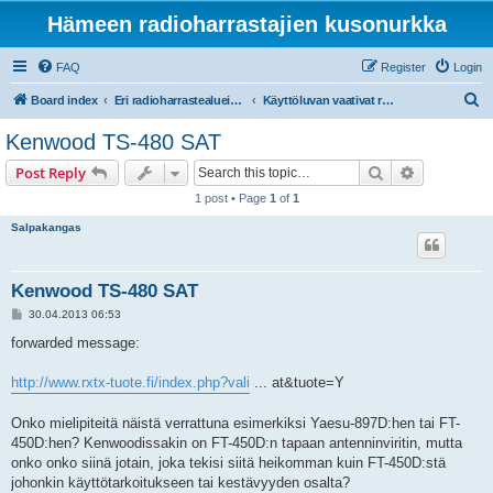
Hämeen radioharrastajien kusonurkka
FAQ
Register
Login
S
Board index
Eri radioharrastealueiden mukaiset osastot
Käyttöluvan vaativat radiot ja taajuudet
e
Kenwood TS-480 SAT
a
Search
Advanced s
Post Reply
r
1 post • Page
1
of
1
c
Salpakangas
h
Kenwood TS-480 SAT
P
30.04.2013 06:53
o
s
forwarded message:
t
http://www.rxtx-tuote.fi/index.php?vali
... at&tuote=Y
Onko mielipiteitä näistä verrattuna esimerkiksi Yaesu-897D:hen tai FT-
450D:hen? Kenwoodissakin on FT-450D:n tapaan antenninviritin, mutta
onko onko siinä jotain, joka tekisi siitä heikomman kuin FT-450D:stä
johonkin käyttötarkoitukseen tai kestävyyden osalta?