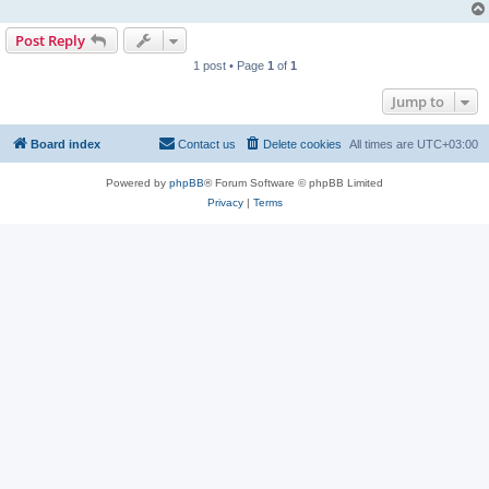
Post Reply
1 post • Page
1
of
1
Jump to
Board index
Contact us
Delete cookies
All times are
UTC+03:00
Powered by
phpBB
® Forum Software © phpBB Limited
Privacy
|
Terms