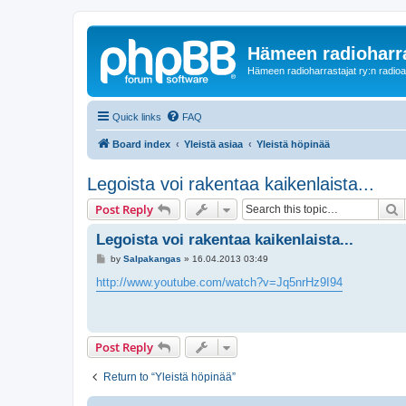
Hämeen radioharr
Hämeen radioharrastajat ry:n radioaih
Quick links
FAQ
Board index
Yleistä asiaa
Yleistä höpinää
Legoista voi rakentaa kaikenlaista...
S
Post Reply
Legoista voi rakentaa kaikenlaista...
P
by
Salpakangas
»
16.04.2013 03:49
o
s
http://www.youtube.com/watch?v=Jq5nrHz9I94
t
Post Reply
Return to “Yleistä höpinää”