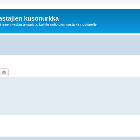
astajien kusonurkka
einen keskustelupalsta, kaikille radiotoiminnasta kiinnostuneille.
earch
Advanced search