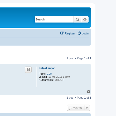
Search
Advanced search
Register
Login
1 post • Page
1
of
1
Salpakangas
Posts:
108
Joined:
19.06.2011 14:49
Kutsumerkki:
OH2OP
T
o
1 post • Page
1
of
1
p
Jump to