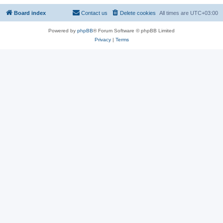
Board index
Contact us
Delete cookies
All times are
UTC+03:00
Powered by
phpBB
® Forum Software © phpBB Limited
Privacy
|
Terms