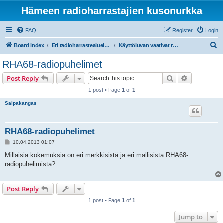
Hämeen radioharrastajien kusonurkka
FAQ
Register
Login
S
Board index
Eri radioharrastealueiden mukaiset osastot
Käyttöluvan vaativat radiot ja taajuudet
e
RHA68-radiopuhelimet
a
Search
Advanced s
Post Reply
r
1 post • Page
1
of
1
c
Salpakangas
h
RHA68-radiopuhelimet
P
10.04.2013 01:07
o
s
Millaisia kokemuksia on eri merkkisistä ja eri mallisista RHA68-
t
radiopuhelimista?
Post Reply
1 post • Page
1
of
1
Jump to