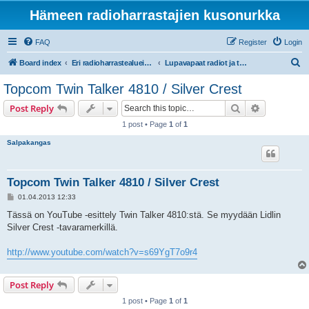
Hämeen radioharrastajien kusonurkka
FAQ
Register
Login
S
Board index
Eri radioharrastealueiden mukaiset osastot
Lupavapaat radiot ja taajuudet (LA-CB-PR27, PMR446)
e
Topcom Twin Talker 4810 / Silver Crest
a
Search
Advanced s
Post Reply
r
1 post • Page
1
of
1
c
Salpakangas
h
Topcom Twin Talker 4810 / Silver Crest
P
01.04.2013 12:33
o
s
Tässä on YouTube -esittely Twin Talker 4810:stä. Se myydään Lidlin
t
Silver Crest -tavaramerkillä.
http://www.youtube.com/watch?v=s69YgT7o9r4
Post Reply
1 post • Page
1
of
1