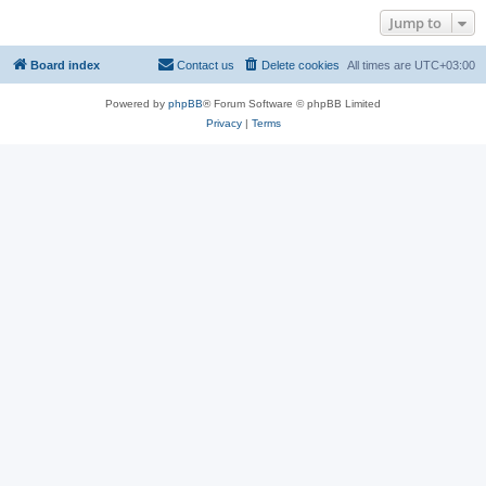
Jump to
Board index
Contact us
Delete cookies
All times are
UTC+03:00
Powered by
phpBB
® Forum Software © phpBB Limited
Privacy
|
Terms