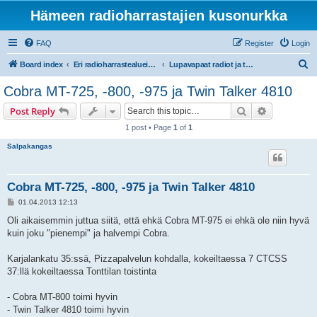
Hämeen radioharrastajien kusonurkka
FAQ
Register
Login
S
Board index
Eri radioharrastealueiden mukaiset osastot
Lupavapaat radiot ja taajuudet (LA-CB-PR27, PMR446)
e
Cobra MT-725, -800, -975 ja Twin Talker 4810
a
Search
Advanced s
Post Reply
r
1 post • Page
1
of
1
c
Salpakangas
h
Cobra MT-725, -800, -975 ja Twin Talker 4810
P
01.04.2013 12:13
o
s
Oli aikaisemmin juttua siitä, että ehkä Cobra MT-975 ei ehkä ole niin hyvä
t
kuin joku "pienempi" ja halvempi Cobra.
Karjalankatu 35:ssä, Pizzapalvelun kohdalla, kokeiltaessa 7 CTCSS
37:llä kokeiltaessa Tonttilan toistinta
- Cobra MT-800 toimi hyvin
- Twin Talker 4810 toimi hyvin