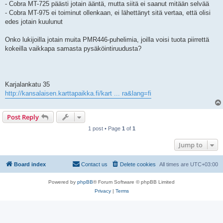
- Cobra MT-725 päästi jotain ääntä, mutta siitä ei saanut mitään selvää
- Cobra MT-975 ei toiminut ollenkaan, ei lähettänyt sitä vertaa, että olisi
edes jotain kuulunut
Onko lukijoilla jotain muita PMR446-puhelimia, joilla voisi tuota piirrettä
kokeilla vaikkapa samasta pysäköintiruudusta?
Karjalankatu 35
http://kansalaisen.karttapaikka.fi/kart ... ra&lang=fi
Post Reply
1 post • Page
1
of
1
Jump to
Board index
Contact us
Delete cookies
All times are
UTC+03:00
Powered by
phpBB
® Forum Software © phpBB Limited
Privacy
|
Terms