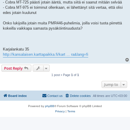
- Cobra MT-725 päästi jotain ääntä, mutta siitä ei saanut mitään selvää
- Cobra MT-975 ei toiminut ollenkaan, ei lähettänyt sitä vertaa, että olisi
edes jotain kuulunut
Onko lukijoilla jotain muita PMR446-puhelimia, joilla voisi tuota piirrettä
kokeilla vaikkapa samasta pysäköintiruudusta?
Karjalankatu 35
http://kansalaisen.karttapaikka.fi/kart ... ra&lang=fi
Post Reply
1 post • Page
1
of
1
Jump to
Board index
Contact us
Delete cookies
All times are
UTC+03:00
Powered by
phpBB
® Forum Software © phpBB Limited
Privacy
|
Terms