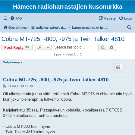
Hämeen radioharrastajien kusonurkka
FAQ
Register
Login
S
Board index
Eri radioharrastealueiden mukaiset osastot
Lupavapaat radiot ja taajuudet (LA-CB-PR27, PMR446)
e
Cobra MT-725, -800, -975 ja Twin Talker 4810
a
Search
Advanced s
Post Reply
r
1 post • Page
1
of
1
c
Salpakangas
h
Cobra MT-725, -800, -975 ja Twin Talker 4810
P
01.04.2013 12:13
o
s
Oli aikaisemmin juttua siitä, että ehkä Cobra MT-975 ei ehkä ole niin hyvä
t
kuin joku "pienempi" ja halvempi Cobra.
Karjalankatu 35:ssä, Pizzapalvelun kohdalla, kokeiltaessa 7 CTCSS
37:llä kokeiltaessa Tonttilan toistinta
- Cobra MT-800 toimi hyvin
- Twin Talker 4810 toimi hyvin