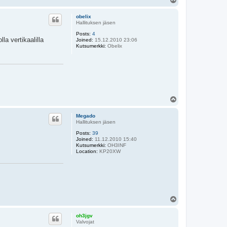
o
p
obelix
Hallituksen jäsen
Posts:
4
la vertikaalilla
Joined:
15.12.2010 23:06
Kutsumerkki:
Obelix
T
o
p
Megado
Hallituksen jäsen
Posts:
39
Joined:
11.12.2010 15:40
Kutsumerkki:
OH3INF
Location:
KP20XW
T
o
p
oh3jgv
Valvojat