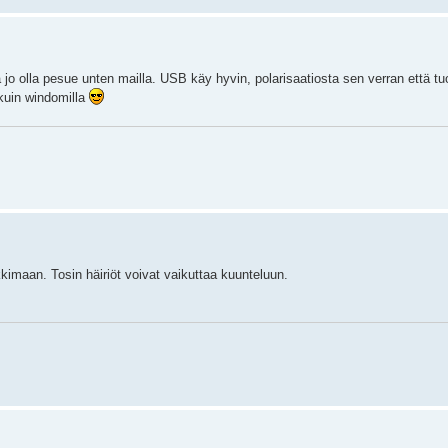
jo olla pesue unten mailla. USB käy hyvin, polarisaatiosta sen verran että tuol
kuin windomilla
imaan. Tosin häiriöt voivat vaikuttaa kuunteluun.