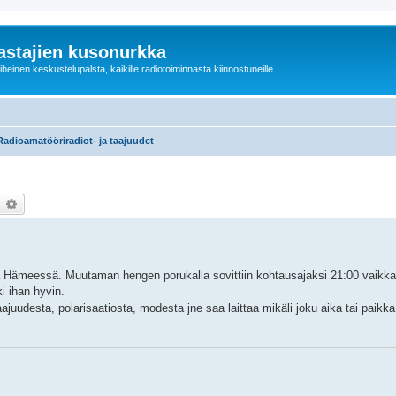
astajien kusonurkka
einen keskustelupalsta, kaikille radiotoiminnasta kiinnostuneille.
Radioamatööriradiot- ja taajuudet
earch
Advanced search
ämeessä. Muutaman hengen porukalla sovittiin kohtausajaksi 21:00 vaikka p
i ihan hyvin.
 taajuudesta, polarisaatiosta, modesta jne saa laittaa mikäli joku aika tai paik