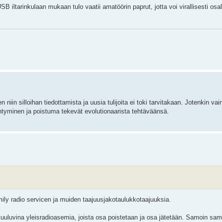
B iltarinkulaan mukaan tulo vaatii amatöörin paprut, jotta voi virallisesti osal
niin silloihan tiedottamista ja uusia tulijoita ei toki tarvitakaan. Jotenkin vain
äntyminen ja poistuma tekevät evolutionaarista tehtäväänsä.
ily radio servicen ja muiden taajuusjakotaulukkotaajuuksia.
 kuuluvina yleisradioasemia, joista osa poistetaan ja osa jätetään. Samoin sa