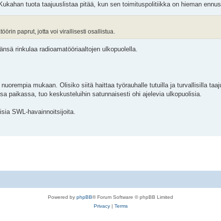
 Kukahan tuota taajuuslistaa pitää, kun sen toimituspolitiikka on hieman enn
in paprut, jotta voi virallisesti osallistua.
änsä rinkulaa radioamatööriaaltojen ulkopuolella.
uorempia mukaan. Olisiko siitä haittaa työrauhalle tutuilla ja turvallisilla taaju
a paikassa, tuo keskusteluihin satunnaisesti ohi ajelevia ulkopuolisia.
isia SWL-havainnoitsijoita.
Powered by
phpBB
® Forum Software © phpBB Limited
Privacy
|
Terms