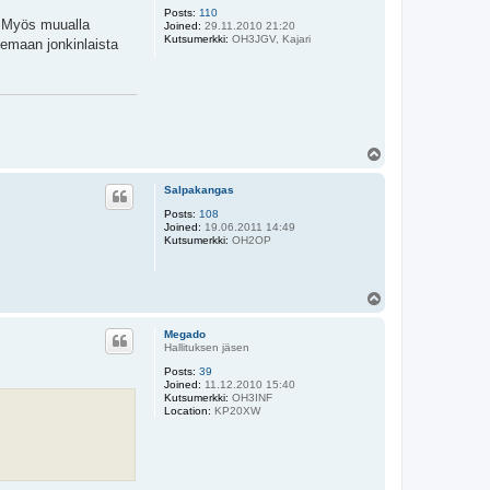
Posts:
110
t. Myös muualla
Joined:
29.11.2010 21:20
Kutsumerkki:
OH3JGV, Kajari
lemaan jonkinlaista
T
o
p
Salpakangas
Posts:
108
Joined:
19.06.2011 14:49
Kutsumerkki:
OH2OP
T
o
p
Megado
Hallituksen jäsen
Posts:
39
Joined:
11.12.2010 15:40
Kutsumerkki:
OH3INF
Location:
KP20XW