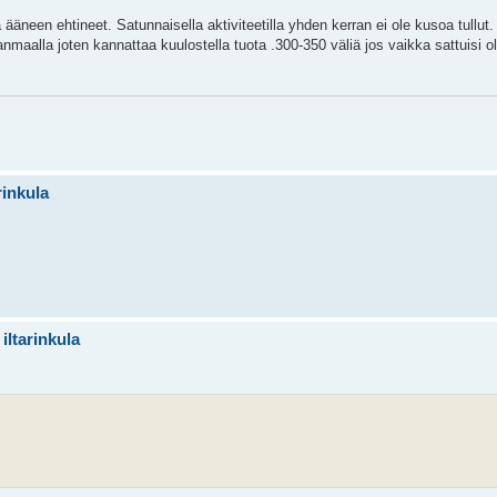
lä ääneen ehtineet. Satunnaisella aktiviteetilla yhden kerran ei ole kusoa tullu
maalla joten kannattaa kuulostella tuota .300-350 väliä jos vaikka sattuisi o
rinkula
iltarinkula