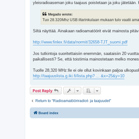
yleisradioaseman joku taajuus poistetaan ja joku jätetään.
Megado wrote:
Tuo 28.320Mhz USB iltarinkulaan mukaan tulo vaatii amatöör
Siltä näyttää. Ainakaan radioamatöörit eivät mainosta pitäv
http://www.finlex.fi/data/normit/32658-TJT_suomi.pdf
Jos tutkintoja suoritettaisiin enemmän, saataisiin 20 vuotta n
paikallisesti? Se, että toistimia mainostetaan melko moness
Tuolle 28,320 MHz:lle ei ole ollut kovinkaan paljoa ulkopuol
http://taajuuslista.g.iki.fi/lista.php? ... &x=25&y=10
Post Reply
Return to “Radioamatööriradiot- ja taajuudet”
Board index