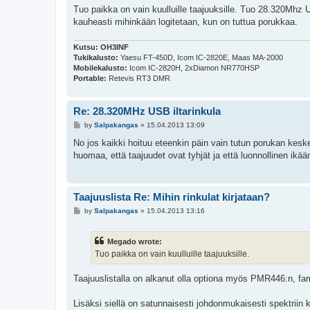
Tuo paikka on vain kuulluille taajuuksille. Tuo 28.320Mhz US
kauheasti mihinkään logitetaan, kun on tuttua porukkaa.
Kutsu:
OH3INF
Tukikalusto:
Yaesu FT-450D, Icom IC-2820E, Maas MA-2000
Mobilekalusto:
Icom IC-2820H, 2xDiamon NR770HSP
Portable:
Retevis RT3 DMR
Re: 28.320MHz USB iltarinkula
P
by
Salpakangas
»
15.04.2013 13:09
o
s
No jos kaikki hoituu eteenkin päin vain tutun porukan kesken 
t
huomaa, että taajuudet ovat tyhjät ja että luonnollinen ikä
Taajuuslista Re: Mihin rinkulat kirjataan?
P
by
Salpakangas
»
15.04.2013 13:16
o
s
t
Megado wrote:
Tuo paikka on vain kuulluille taajuuksille.
Taajuuslistalla on alkanut olla optiona myös PMR446:n, fam
Lisäksi siellä on satunnaisesti johdonmukaisesti spektriin