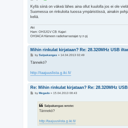
o
s
Kyllä siinä on väkeä lähes aina ollut kuulolla jos ei ole vie
t
Suomessa on rinkuloita tuossa ympäristössä, ainakin pohjan
keliä.
Aki
Ham: OH3JGV CB: Kajari
OH3ACA Hämeen radioharrastajat ry:n pj
Mihin rinkulat kirjataan? Re: 28.320MHz USB ilta
P
by
Salpakangas
»
14.04.2013 02:49
o
s
Tännekö?
t
http://taajuuslista.g.iki.fi/
Re: Mihin rinkulat kirjataan? Re: 28.320MHz USB 
P
by
Megado
»
15.04.2013 08:43
o
s
t
Salpakangas wrote:
Tännekö?
http://taajuuslista.g.iki.fi/