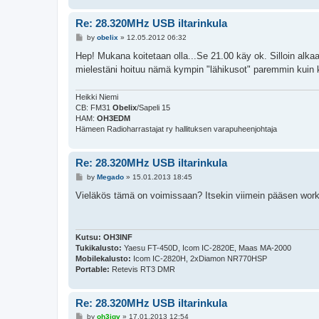
Re: 28.320MHz USB iltarinkula
P
by
obelix
»
12.05.2012 06:32
o
s
Hep! Mukana koitetaan olla...Se 21.00 käy ok. Silloin alkaa 
t
mielestäni hoituu nämä kympin "lähikusot" paremmin kuin 
Heikki Niemi
CB: FM31
Obelix
/Sapeli 15
HAM:
OH3EDM
Hämeen Radioharrastajat ry hallituksen varapuheenjohtaja
Re: 28.320MHz USB iltarinkula
P
by
Megado
»
15.01.2013 18:45
o
s
Vieläkös tämä on voimissaan? Itsekin viimein pääsen workk
t
Kutsu:
OH3INF
Tukikalusto:
Yaesu FT-450D, Icom IC-2820E, Maas MA-2000
Mobilekalusto:
Icom IC-2820H, 2xDiamon NR770HSP
Portable:
Retevis RT3 DMR
Re: 28.320MHz USB iltarinkula
P
by
oh3jgv
»
17.01.2013 12:54