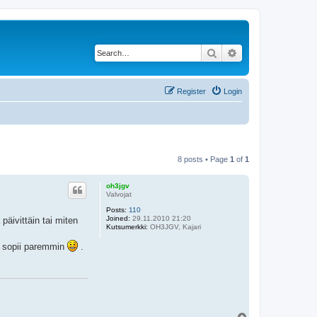
Search
Advanced search
Register
Login
8 posts • Page
1
of
1
oh3jgv
Valvojat
Posts:
110
Joined:
29.11.2010 21:20
äivittäin tai miten
Kutsumerkki:
OH3JGV, Kajari
ka sopii paremmin
.
T