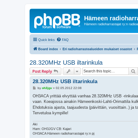
Hämeen radioharr
Hämeen radioharrastajat ry:n radioaih
Quick links
FAQ
Board index
Eri radioharrastealueiden mukaiset osastot
28.320MHz USB iltarinkula
S
Post Reply
28.320MHz USB iltarinkula
P
by
oh3jgv
»
02.05.2012 22:08
o
s
OH3ACA yrittää elvyttää vanhaa 28.320MHz USB -rinkulaa H
t
vaan. Koeajossa ainakin Hämeenkoski-Lahti-Orimattila kulk
Ehdotuksia ajasta, taajuudesta (päivittäin, vuosittain..) ja
Tervetuloa kympille!
Aki
Ham: OH3JGV CB: Kajari
OH3ACA Hämeen radioharrastajat ry:n pj