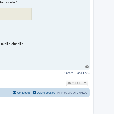
ustamatonta?
uksilla alueellis-
T
o
8 posts • Page
1
of
1
p
Jump to
Contact us
Delete cookies
All times are
UTC+03:00