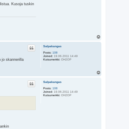
listua. Kusoja tuskin
T
o
p
Salpakangas
Posts:
108
Joined:
19.06.2011 14:49
 jo skannerilla
Kutsumerkki:
OH2OP
T
o
p
Salpakangas
Posts:
108
Joined:
19.06.2011 14:49
Kutsumerkki:
OH2OP
mankin