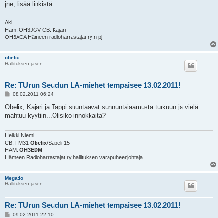
jne, lisää linkistä.
Aki
Ham: OH3JGV CB: Kajari
OH3ACA Hämeen radioharrastajat ry:n pj
obelix
Hallituksen jäsen
Re: TUrun Seudun LA-miehet tempaisee 13.02.2011!
P
08.02.2011 06:24
o
s
Obelix, Kajari ja Tappi suuntaavat sunnuntaiaamusta turkuun ja vielä
t
mahtuu kyytiin...Olisiko innokkaita?
Heikki Niemi
CB: FM31
Obelix
/Sapeli 15
HAM:
OH3EDM
Hämeen Radioharrastajat ry hallituksen varapuheenjohtaja
Megado
Hallituksen jäsen
Re: TUrun Seudun LA-miehet tempaisee 13.02.2011!
P
09.02.2011 22:10