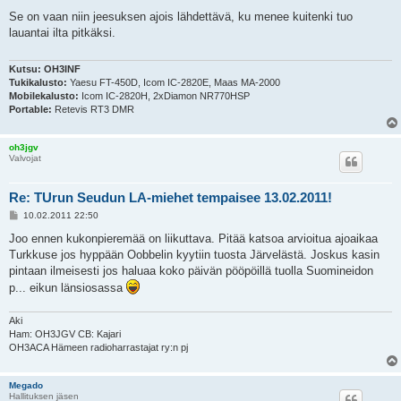
o
s
Se on vaan niin jeesuksen ajois lähdettävä, ku menee kuitenki tuo
t
lauantai ilta pitkäksi.
Kutsu:
OH3INF
Tukikalusto:
Yaesu FT-450D, Icom IC-2820E, Maas MA-2000
Mobilekalusto:
Icom IC-2820H, 2xDiamon NR770HSP
Portable:
Retevis RT3 DMR
oh3jgv
Valvojat
Re: TUrun Seudun LA-miehet tempaisee 13.02.2011!
P
10.02.2011 22:50
o
s
Joo ennen kukonpieremää on liikuttava. Pitää katsoa arvioitua ajoaikaa
t
Turkkuse jos hyppään Oobbelin kyytiin tuosta Järvelästä. Joskus kasin
pintaan ilmeisesti jos haluaa koko päivän pööpöillä tuolla Suomineidon
p... eikun länsiosassa
Aki
Ham: OH3JGV CB: Kajari
OH3ACA Hämeen radioharrastajat ry:n pj
Megado
Hallituksen jäsen