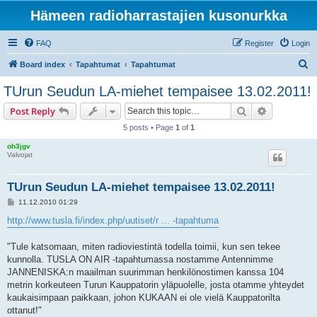
Hämeen radioharrastajien kusonurkka
FAQ
Register
Login
S
Board index
Tapahtumat
Tapahtumat
e
TUrun Seudun LA-miehet tempaisee 13.02.2011!
a
Search
Advanced s
Post Reply
r
5 posts • Page
1
of
1
c
oh3jgv
h
Valvojat
TUrun Seudun LA-miehet tempaisee 13.02.2011!
P
11.12.2010 01:29
o
s
http://www.tusla.fi/index.php/uutiset/r ... -tapahtuma
t
"Tule katsomaan, miten radioviestintä todella toimii, kun sen tekee
kunnolla. TUSLA ON AIR -tapahtumassa nostamme Antennimme
JANNENISKA:n maailman suurimman henkilönostimen kanssa 104
metrin korkeuteen Turun Kauppatorin yläpuolelle, josta otamme yhteydet
kaukaisimpaan paikkaan, johon KUKAAN ei ole vielä Kauppatorilta
ottanut!"