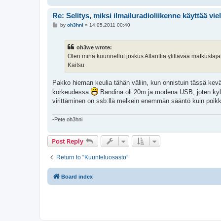
Re: Selitys, miksi ilmailuradioliikenne käyttää vi
P
by
oh3hni
»
14.05.2011 00:40
o
s
t
oh3we wrote:
Olen minä kuunnellut joskus Atlanttia ylittävää matkusta
Kaitsu
Pakko hieman keulia tähän väliin, kun onnistuin tässä ke
korkeudessa
Bandina oli 20m ja modena USB, joten kyllä
virittäminen on ssb:llä melkein enemmän sääntö kuin poikk
-Pete oh3hni
Post Reply
Return to “Kuunteluosasto”
Board index