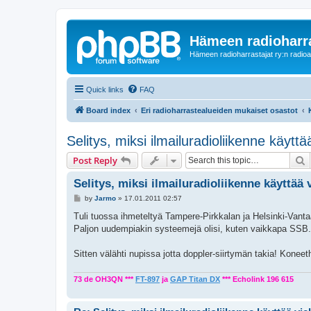
Hämeen radioharr
Hämeen radioharrastajat ry:n radioaih
Quick links
FAQ
Board index
Eri radioharrastealueiden mukaiset osastot
Selitys, miksi ilmailuradioliikenne käytt
S
Post Reply
Selitys, miksi ilmailuradioliikenne käyttää 
P
by
Jarmo
»
17.01.2011 02:57
o
s
Tuli tuossa ihmeteltyä Tampere-Pirkkalan ja Helsinki-Vantaa
t
Paljon uudempiakin systeemejä olisi, kuten vaikkapa SSB.
Sitten välähti nupissa jotta doppler-siirtymän takia! Konee
73 de OH3QN ***
FT-897
ja
GAP Titan DX
*** Echolink 196 615