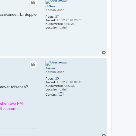
a
oh3we
r
Kerhon jäsen
m
äänikoneet. Ei doppler
o
Posts:
27
Joined:
15.12.2010 20:05
Kutsumerkki:
OH3WE
Location:
Lahti
T
o
p
Jarmo
Kerhon jäsen
Posts:
25
Joined:
15.12.2010 02:15
Kutsumerkki:
OH3QN
kaavat toisensa?
Location:
Lahti
C
Contact:
o
n
s when two FM
t
a
l capture it
c
t
J
a
r
m
o
T