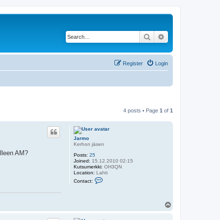
Search
Advanced search
Register
Login
4 posts • Page
1
of
1
Jarmo
Kerhon jäsen
elleen AM?
Posts:
25
Joined:
15.12.2010 02:15
Kutsumerkki:
OH3QN
Location:
Lahti
C
Contact:
o
n
t
a
T
c
o
t
p
J