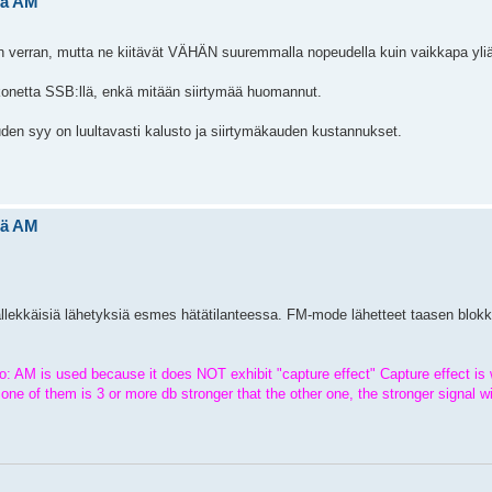
elä AM
kun verran, mutta ne kiitävät VÄHÄN suuremmalla nopeudella kuin vaikkapa yli
akonetta SSB:llä, enkä mitään siirtymää huomannut.
uden syy on luultavasti kalusto ja siirtymäkauden kustannukset.
elä AM
äällekkäisiä lähetyksiä esmes hätätilanteessa. FM-mode lähetteet taasen blok
o: AM is used because it does NOT exhibit "capture effect" Capture effect i
one of them is 3 or more db stronger that the other one, the stronger signal wil