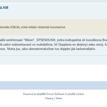
elä AM
jakonetta SSB:llä, enkä mitään siirtymää huomannut.
väällä workkimaan "Miken", SP5EWX/AM, jonka kulkupelinä oli kusoillessa Bo
 sekin todistettavasti on mahdollista, hi! Doppleria en äkännyt edes etsiä, 
eus. Mutta juu, aika olemattomaksihan tuo doppler jää laskemallakin.
Powered by
phpBB
® Forum Software © phpBB Limited
Privacy
|
Terms