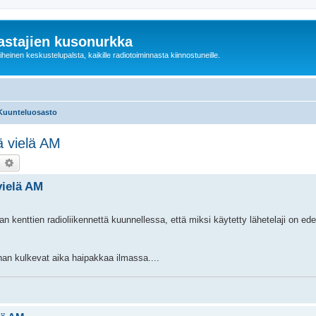
astajien kusonurkka
einen keskustelupalsta, kaikille radiotoiminnasta kiinnostuneille.
Kuunteluosasto
ää vielä AM
earch
Advanced search
vielä AM
n kenttien radioliikennettä kuunnellessa, että miksi käytetty lähetelaji on ed
than kulkevat aika haipakkaa ilmassa....