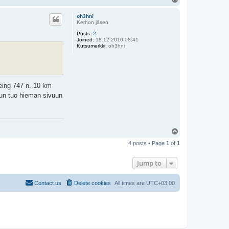
o
p
oh3hni
Kerhon jäsen
Posts:
2
Joined:
18.12.2010 08:41
Kutsumerkki:
oh3hni
eing 747 n. 10 km
kun tuo hieman sivuun
T
o
4 posts • Page
1
of
1
p
Jump to
Contact us
Delete cookies
All times are
UTC+03:00