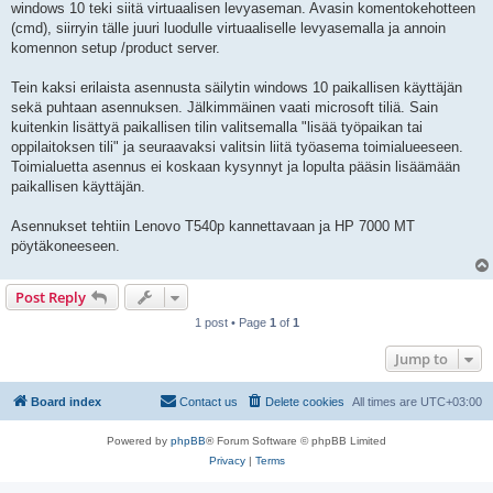
windows 10 teki siitä virtuaalisen levyaseman. Avasin komentokehotteen
(cmd), siirryin tälle juuri luodulle virtuaaliselle levyasemalla ja annoin
komennon setup /product server.
Tein kaksi erilaista asennusta säilytin windows 10 paikallisen käyttäjän
sekä puhtaan asennuksen. Jälkimmäinen vaati microsoft tiliä. Sain
kuitenkin lisättyä paikallisen tilin valitsemalla "lisää työpaikan tai
oppilaitoksen tili" ja seuraavaksi valitsin liitä työasema toimialueeseen.
Toimialuetta asennus ei koskaan kysynnyt ja lopulta pääsin lisäämään
paikallisen käyttäjän.
Asennukset tehtiin Lenovo T540p kannettavaan ja HP 7000 MT
pöytäkoneeseen.
Post Reply
1 post • Page
1
of
1
Jump to
Board index
Contact us
Delete cookies
All times are
UTC+03:00
Powered by
phpBB
® Forum Software © phpBB Limited
Privacy
|
Terms