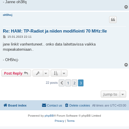
- Janne oh3lfq
oh5hcj
Re: HAM: TP-Radiot ja niiden modifiointi 70 MHz:lle
P
15.01.2023 22:11
o
s
jane linkit vanhentuneet.. onko data laitettavissa vaikka
t
mopeakatemiaan..
- OH5hcj-
Post Reply
1
2
3
Previous
22 posts
Jump to
Board index
Contact us
Delete cookies
All times are
UTC+03:00
Powered by
phpBB
® Forum Software © phpBB Limited
Privacy
|
Terms