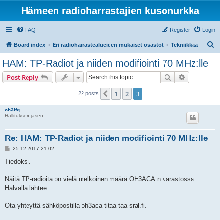
Hämeen radioharrastajien kusonurkka
FAQ
Register
Login
S
Board index
Eri radioharrastealueiden mukaiset osastot
Tekniikkaa
e
HAM: TP-Radiot ja niiden modifiointi 70 MHz:lle
a
Search
Advanced s
Post Reply
r
c
1
2
3
Previous
22 posts
h
oh3lfq
Hallituksen jäsen
Re: HAM: TP-Radiot ja niiden modifiointi 70 MHz:lle
P
25.12.2017 21:02
o
s
Tiedoksi.
t
Näitä TP-radioita on vielä melkoinen määrä OH3ACA:n varastossa.
Halvalla lähtee....
Ota yhteyttä sähköpostilla oh3aca titaa taa sral.fi.