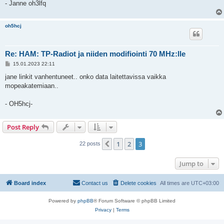
- Janne oh3lfq
oh5hcj
Re: HAM: TP-Radiot ja niiden modifiointi 70 MHz:lle
P
15.01.2023 22:11
o
s
jane linkit vanhentuneet.. onko data laitettavissa vaikka
t
mopeakatemiaan..
- OH5hcj-
Post Reply
1
2
3
Previous
22 posts
Jump to
Board index
Contact us
Delete cookies
All times are
UTC+03:00
Powered by
phpBB
® Forum Software © phpBB Limited
Privacy
|
Terms