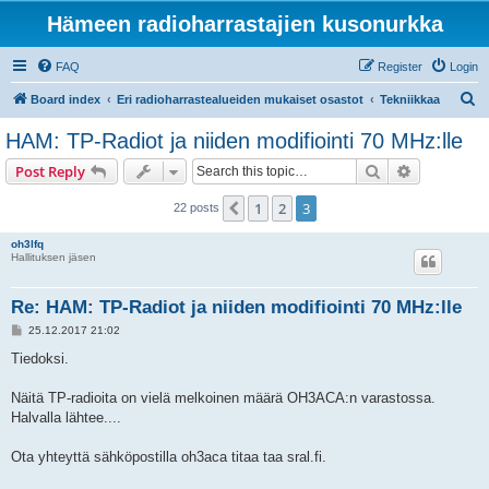
Hämeen radioharrastajien kusonurkka
FAQ
Register
Login
S
Board index
Eri radioharrastealueiden mukaiset osastot
Tekniikkaa
e
HAM: TP-Radiot ja niiden modifiointi 70 MHz:lle
a
Search
Advanced s
Post Reply
r
c
1
2
3
Previous
22 posts
h
oh3lfq
Hallituksen jäsen
Re: HAM: TP-Radiot ja niiden modifiointi 70 MHz:lle
P
25.12.2017 21:02
o
s
Tiedoksi.
t
Näitä TP-radioita on vielä melkoinen määrä OH3ACA:n varastossa.
Halvalla lähtee....
Ota yhteyttä sähköpostilla oh3aca titaa taa sral.fi.