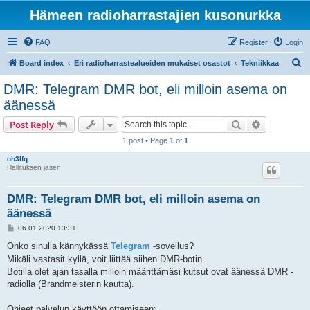
Hämeen radioharrastajien kusonurkka
FAQ
Register
Login
S
Board index
Eri radioharrastealueiden mukaiset osastot
Tekniikkaa
e
DMR: Telegram DMR bot, eli milloin asema on
a
äänessä
r
Search
Advanced s
Post Reply
c
1 post • Page
1
of
1
h
oh3lfq
Hallituksen jäsen
DMR: Telegram DMR bot, eli milloin asema on
äänessä
P
06.01.2020 13:31
o
s
Onko sinulla kännykässä
Telegram
-sovellus?
t
Mikäli vastasit kyllä, voit liittää siihen DMR-botin.
Botilla olet ajan tasalla milloin määrittämäsi kutsut ovat äänessä DMR -
radiolla (Brandmeisterin kautta).
Ohjeet palvelun käyttöön ottamiseen: