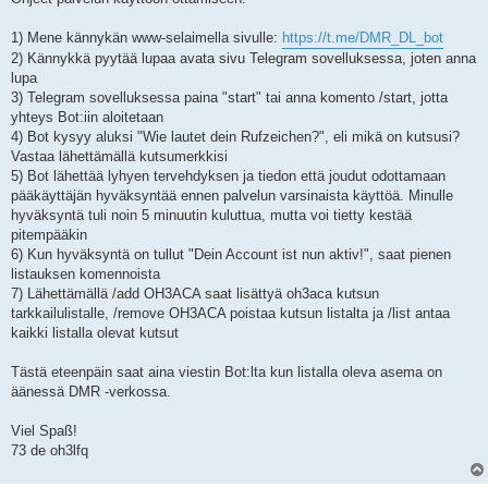
1) Mene kännykän www-selaimella sivulle:
https://t.me/DMR_DL_bot
2) Kännykkä pyytää lupaa avata sivu Telegram sovelluksessa, joten anna
lupa
3) Telegram sovelluksessa paina "start" tai anna komento /start, jotta
yhteys Bot:iin aloitetaan
4) Bot kysyy aluksi "Wie lautet dein Rufzeichen?", eli mikä on kutsusi?
Vastaa lähettämällä kutsumerkkisi
5) Bot lähettää lyhyen tervehdyksen ja tiedon että joudut odottamaan
pääkäyttäjän hyväksyntää ennen palvelun varsinaista käyttöä. Minulle
hyväksyntä tuli noin 5 minuutin kuluttua, mutta voi tietty kestää
pitempääkin
6) Kun hyväksyntä on tullut "Dein Account ist nun aktiv!", saat pienen
listauksen komennoista
7) Lähettämällä /add OH3ACA saat lisättyä oh3aca kutsun
tarkkailulistalle, /remove OH3ACA poistaa kutsun listalta ja /list antaa
kaikki listalla olevat kutsut
Tästä eteenpäin saat aina viestin Bot:lta kun listalla oleva asema on
äänessä DMR -verkossa.
Viel Spaß!
73 de oh3lfq