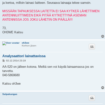
ja kertoa, milloin lainasi laitteen. Seuraava lainaaja tekee samoin.
MISSÄÄN TAPAUKSESSA LAITETTA EI SAA KYTKEÄ LÄHETTIMEN
ANTENNILIITTIMEEN EIKÄ PITÄÄ KYTKETTYNÄ ASEMAN
ANTENNISSA JOS JOKU LÄHETIN ON PÄÄLLÄ!!!
73,
OH3WE Kaitsu
oh3we
Kerhon jäsen
Analysaattori lainattavissa
P
02.12.2014 23:19
o
s
AA-520 on jälleen kotona. Meiltä sen voi käydä lainaamassa jos on
t
tarvetta.
040-5869680
Kaitsu oh3we
Salpakangas