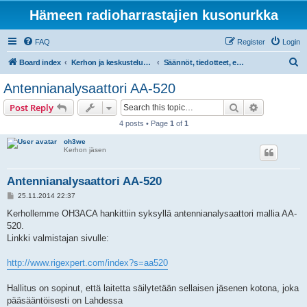
Hämeen radioharrastajien kusonurkka
FAQ
Register
Login
S
Board index
Kerhon ja keskustelupalstan tiedotteet
Säännöt, tiedotteet, ehdotukset
e
Antennianalysaattori AA-520
a
Search
Advanced s
Post Reply
r
4 posts • Page
1
of
1
c
oh3we
h
Kerhon jäsen
Antennianalysaattori AA-520
P
25.11.2014 22:37
o
s
Kerhollemme OH3ACA hankittiin syksyllä antennianalysaattori mallia AA-
t
520.
Linkki valmistajan sivulle:
http://www.rigexpert.com/index?s=aa520
Hallitus on sopinut, että laitetta säilytetään sellaisen jäsenen kotona, joka
pääsääntöisesti on Lahdessa