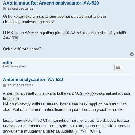
AA:t ja muut Re: Antennianalysaattori AA-520
P
18.08.2016 23:51
o
s
Onko kokemuksia muista kuin asemansa vakiinnuttaneista
t
ukrainalaisanalysaattoreista?
LRAK:lla on AA-600 ja joillain jäsenillä AA-54 ja ainakin yhdellä yhdellä
AA-1000.
Onko VNC:stä tietoa?
oh3lfq
Hallituksen jäsen
Antennianalysaattori AA-520
P
25.12.2017 20:51
o
s
Antennianalysaattorin mukana kulkeva BNC(m)-N(f)-koaksiaalpiuha vaatii
t
korjausta.
N-liitin (f) täytyy vaihtaa uuteen, koska sen keskitappi on painunut liian
alas. Vaihdan liittimen mahdollisimman pian. Itse analysaattori on ok.
Lisään tarvikkeisiin 50 Ohm keinokuorman, jolla voit tarvittaessa testata
analysaattorin toiminnan. Teen myös taulukon, johon on listattu kuorman
swr-lukema muutamalta pistetaajuudelta (HF/VHF/UHF).