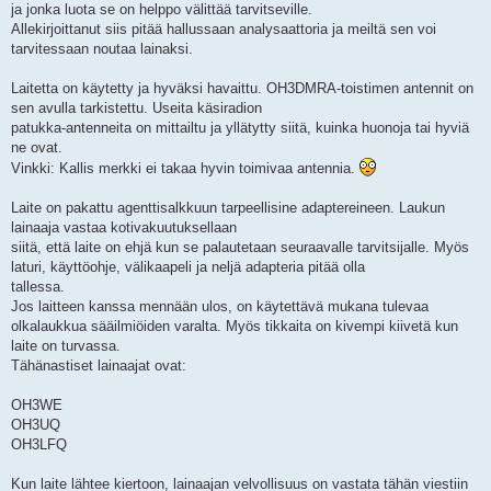
ja jonka luota se on helppo välittää tarvitseville.
Allekirjoittanut siis pitää hallussaan analysaattoria ja meiltä sen voi
tarvitessaan noutaa lainaksi.
Laitetta on käytetty ja hyväksi havaittu. OH3DMRA-toistimen antennit on
sen avulla tarkistettu. Useita käsiradion
patukka-antenneita on mittailtu ja yllätytty siitä, kuinka huonoja tai hyviä
ne ovat.
Vinkki: Kallis merkki ei takaa hyvin toimivaa antennia.
Laite on pakattu agenttisalkkuun tarpeellisine adaptereineen. Laukun
lainaaja vastaa kotivakuutuksellaan
siitä, että laite on ehjä kun se palautetaan seuraavalle tarvitsijalle. Myös
laturi, käyttöohje, välikaapeli ja neljä adapteria pitää olla
tallessa.
Jos laitteen kanssa mennään ulos, on käytettävä mukana tulevaa
olkalaukkua sääilmiöiden varalta. Myös tikkaita on kivempi kiivetä kun
laite on turvassa.
Tähänastiset lainaajat ovat:
OH3WE
OH3UQ
OH3LFQ
Kun laite lähtee kiertoon, lainaajan velvollisuus on vastata tähän viestiin