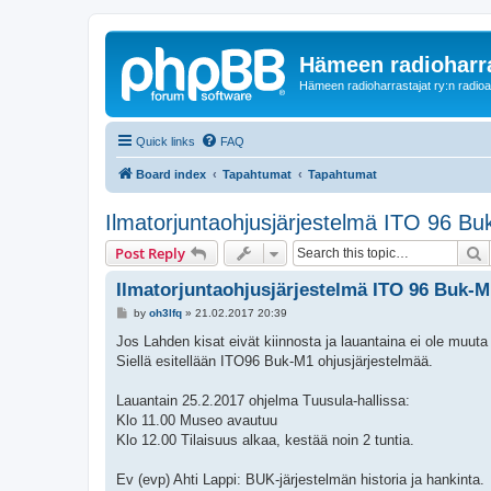
Hämeen radioharr
Hämeen radioharrastajat ry:n radioaih
Quick links
FAQ
Board index
Tapahtumat
Tapahtumat
Ilmatorjuntaohjusjärjestelmä ITO 96 Bu
S
Post Reply
Ilmatorjuntaohjusjärjestelmä ITO 96 Buk-M
P
by
oh3lfq
»
21.02.2017 20:39
o
s
Jos Lahden kisat eivät kiinnosta ja lauantaina ei ole muut
t
Siellä esitellään ITO96 Buk-M1 ohjusjärjestelmää.
Lauantain 25.2.2017 ohjelma Tuusula-hallissa:
Klo 11.00 Museo avautuu
Klo 12.00 Tilaisuus alkaa, kestää noin 2 tuntia.
Ev (evp) Ahti Lappi: BUK-järjestelmän historia ja hankinta.