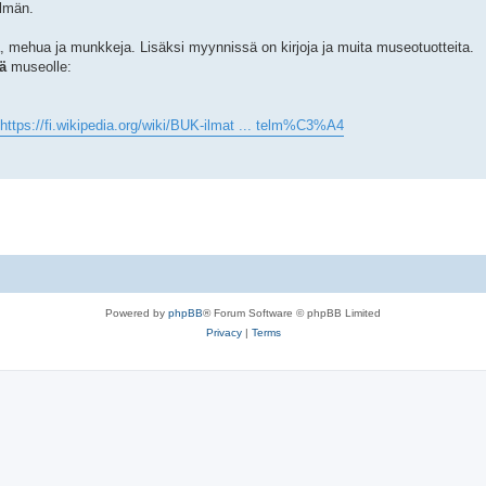
elmän.
, mehua ja munkkeja. Lisäksi myynnissä on kirjoja ja muita museotuotteita.
ä
museolle:
https://fi.wikipedia.org/wiki/BUK-ilmat ... telm%C3%A4
Powered by
phpBB
® Forum Software © phpBB Limited
Privacy
|
Terms