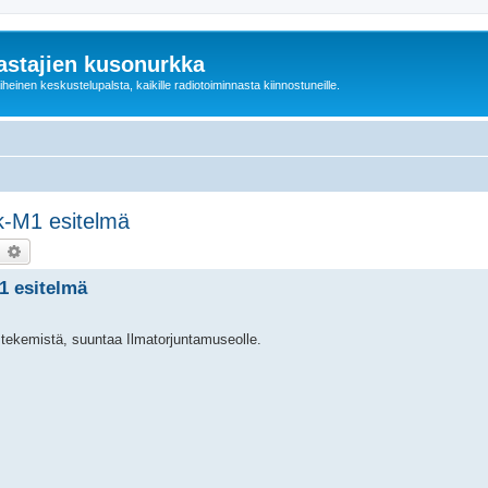
astajien kusonurkka
einen keskustelupalsta, kaikille radiotoiminnasta kiinnostuneille.
k-M1 esitelmä
earch
Advanced search
1 esitelmä
a tekemistä, suuntaa Ilmatorjuntamuseolle.