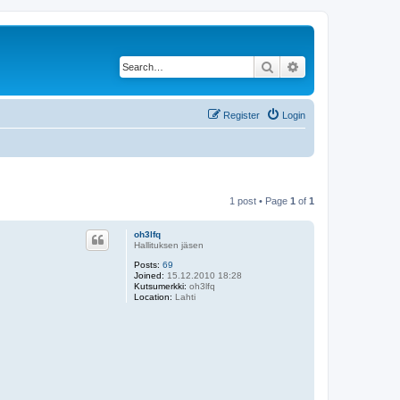
Search
Advanced search
Register
Login
1 post • Page
1
of
1
oh3lfq
Hallituksen jäsen
Posts:
69
Joined:
15.12.2010 18:28
Kutsumerkki:
oh3lfq
Location:
Lahti