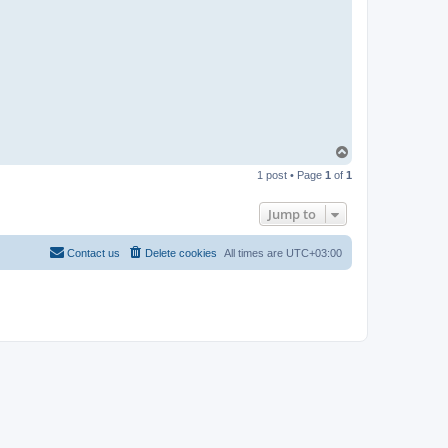
T
o
1 post • Page
1
of
1
p
Jump to
Contact us
Delete cookies
All times are
UTC+03:00