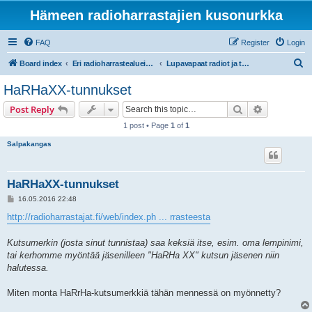
Hämeen radioharrastajien kusonurkka
FAQ
Register
Login
S
Board index
Eri radioharrastealueiden mukaiset osastot
Lupavapaat radiot ja taajuudet (LA-CB-PR27, PMR446)
e
HaRHaXX-tunnukset
a
Search
Advanced s
Post Reply
r
1 post • Page
1
of
1
c
Salpakangas
h
HaRHaXX-tunnukset
P
16.05.2016 22:48
o
s
http://radioharrastajat.fi/web/index.ph ... rrasteesta
t
Kutsumerkin (josta sinut tunnistaa) saa keksiä itse, esim. oma lempinimi,
tai kerhomme myöntää jäsenilleen "HaRHa XX" kutsun jäsenen niin
halutessa.
Miten monta HaRrHa-kutsumerkkiä tähän mennessä on myönnetty?