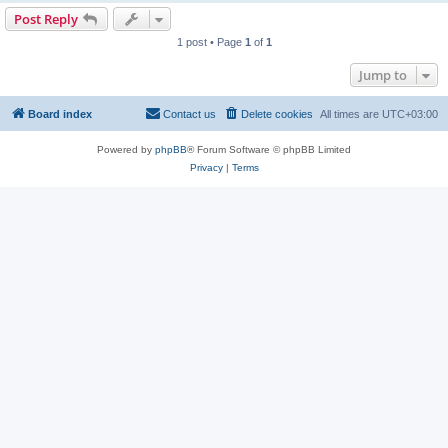
Post Reply
1 post • Page
1
of
1
Jump to
Board index
Contact us
Delete cookies
All times are
UTC+03:00
Powered by
phpBB
® Forum Software © phpBB Limited
Privacy
|
Terms