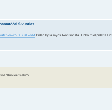
ioamatööri 9-vuotias
m/watch?v=xo_YBusG9kM
Pidän kyllä myös Reviisorista. Onko mielipidettä Do
koa "Kuolleet sielut"?