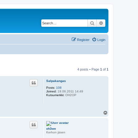
Search
Advanced search
Register
Login
4 posts • Page
1
of
1
Salpakangas
Posts:
108
Joined:
19.06.2011 14:49
Kutsumerkki:
OH2OP
T
o
p
oh3we
Kerhon jäsen