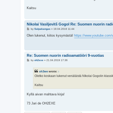
t
Kaitsu
Nikolai Vasiljevitš Gogol Re: Suomen nuorin rad
P
by
Salpakangas
»
19.04.2016 11:44
o
s
Olen lukenut, kiitos kysymästä!
https://www.youtube.co
t
Re: Suomen nuorin radioamatööri 9-vuotias
P
by
oh2exe
»
21.04.2019 17:36
o
s
t
oh3we
wrote:
↑
Oletko koskaan lukenut venäläistä NIkolai Gogolin klassik
Kaitsu
Kyllä aivan mahtava kirja!
73 Jari de OH2EXE