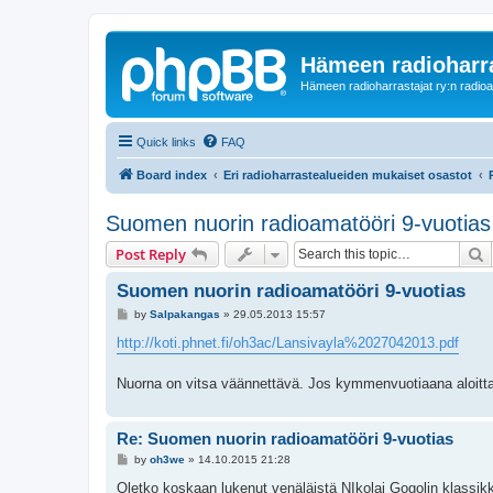
Hämeen radioharr
Hämeen radioharrastajat ry:n radioaih
Quick links
FAQ
Board index
Eri radioharrastealueiden mukaiset osastot
Suomen nuorin radioamatööri 9-vuotias
S
Post Reply
Suomen nuorin radioamatööri 9-vuotias
P
by
Salpakangas
»
29.05.2013 15:57
o
s
http://koti.phnet.fi/oh3ac/Lansivayla%2027042013.pdf
t
Nuorna on vitsa väännettävä. Jos kymmenvuotiaana aloittaa
Re: Suomen nuorin radioamatööri 9-vuotias
P
by
oh3we
»
14.10.2015 21:28
o
s
Oletko koskaan lukenut venäläistä NIkolai Gogolin klassikk