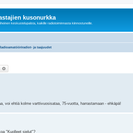
astajien kusonurkka
einen keskustelupalsta, kaikille radiotoiminnasta kiinnostuneille.
Radioamatööriradiot- ja taajuudet
earch
Advanced search
, voi ehtiä kolme varttivuosisataa, 75-vuotta, harrastamaan - ehkäpä!
oa "Kuolleet sielut"?