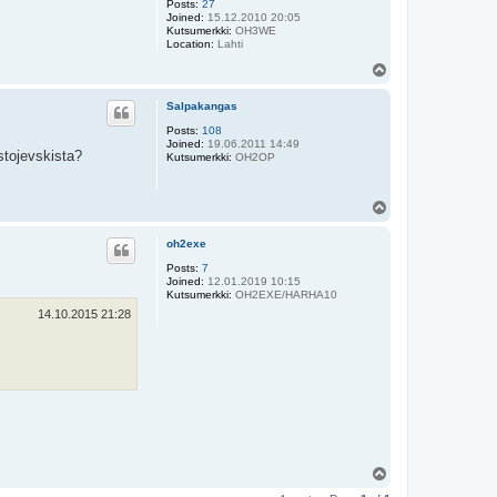
Posts:
27
Joined:
15.12.2010 20:05
Kutsumerkki:
OH3WE
Location:
Lahti
T
o
p
Salpakangas
Posts:
108
Joined:
19.06.2011 14:49
stojevskista?
Kutsumerkki:
OH2OP
T
o
p
oh2exe
Posts:
7
Joined:
12.01.2019 10:15
Kutsumerkki:
OH2EXE/HARHA10
14.10.2015 21:28
T
o