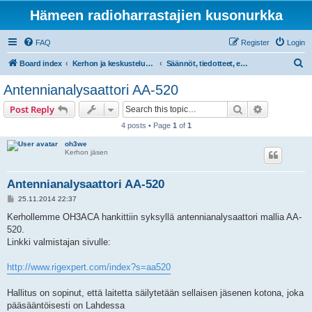
Hämeen radioharrastajien kusonurkka
FAQ
Register
Login
S
Board index
Kerhon ja keskustelupalstan tiedotteet
Säännöt, tiedotteet, ehdotukset
e
Antennianalysaattori AA-520
a
Search
Advanced s
Post Reply
r
4 posts • Page
1
of
1
c
oh3we
h
Kerhon jäsen
Antennianalysaattori AA-520
P
25.11.2014 22:37
o
s
Kerhollemme OH3ACA hankittiin syksyllä antennianalysaattori mallia AA-
t
520.
Linkki valmistajan sivulle:
http://www.rigexpert.com/index?s=aa520
Hallitus on sopinut, että laitetta säilytetään sellaisen jäsenen kotona, joka
pääsääntöisesti on Lahdessa