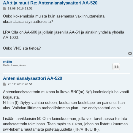
AA:t ja muut Re: Antennianalysaattori AA-520
P
18.08.2016 23:51
o
s
Onko kokemuksia muista kuin asemansa vakiinnuttaneista
t
ukrainalaisanalysaattoreista?
LRAK:lla on AA-600 ja joillain jäsenillä AA-54 ja ainakin yhdellä yhdellä
AA-1000.
Onko VNC:stä tietoa?
oh3lfq
Hallituksen jäsen
Antennianalysaattori AA-520
P
25.12.2017 20:51
o
s
Antennianalysaattorin mukana kulkeva BNC(m)-N(f)-koaksiaalpiuha vaatii
t
korjausta.
N-liitin (f) täytyy vaihtaa uuteen, koska sen keskitappi on painunut liian
alas. Vaihdan liittimen mahdollisimman pian. Itse analysaattori on ok.
Lisään tarvikkeisiin 50 Ohm keinokuorman, jolla voit tarvittaessa testata
analysaattorin toiminnan. Teen myös taulukon, johon on listattu kuorman
swr-lukema muutamalta pistetaajuudelta (HF/VHF/UHF).