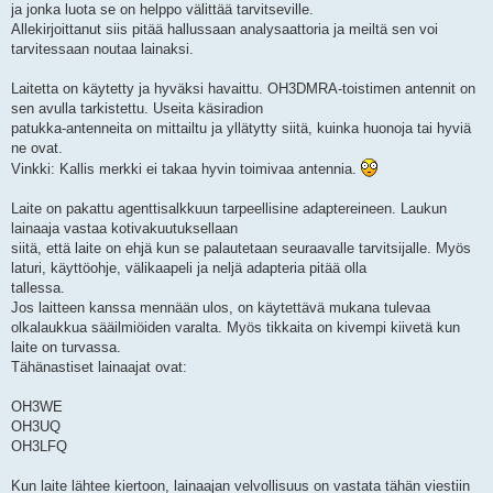
ja jonka luota se on helppo välittää tarvitseville.
Allekirjoittanut siis pitää hallussaan analysaattoria ja meiltä sen voi
tarvitessaan noutaa lainaksi.
Laitetta on käytetty ja hyväksi havaittu. OH3DMRA-toistimen antennit on
sen avulla tarkistettu. Useita käsiradion
patukka-antenneita on mittailtu ja yllätytty siitä, kuinka huonoja tai hyviä
ne ovat.
Vinkki: Kallis merkki ei takaa hyvin toimivaa antennia.
Laite on pakattu agenttisalkkuun tarpeellisine adaptereineen. Laukun
lainaaja vastaa kotivakuutuksellaan
siitä, että laite on ehjä kun se palautetaan seuraavalle tarvitsijalle. Myös
laturi, käyttöohje, välikaapeli ja neljä adapteria pitää olla
tallessa.
Jos laitteen kanssa mennään ulos, on käytettävä mukana tulevaa
olkalaukkua sääilmiöiden varalta. Myös tikkaita on kivempi kiivetä kun
laite on turvassa.
Tähänastiset lainaajat ovat:
OH3WE
OH3UQ
OH3LFQ
Kun laite lähtee kiertoon, lainaajan velvollisuus on vastata tähän viestiin