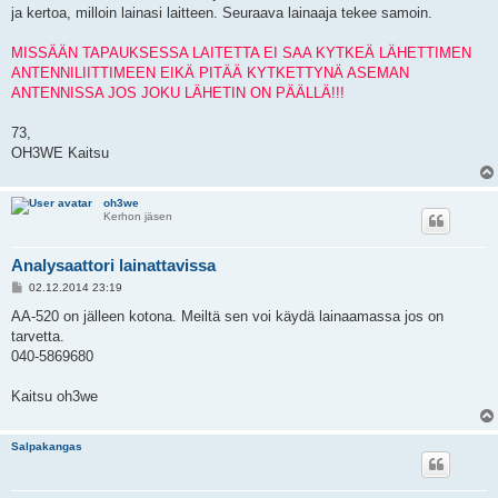
ja kertoa, milloin lainasi laitteen. Seuraava lainaaja tekee samoin.
MISSÄÄN TAPAUKSESSA LAITETTA EI SAA KYTKEÄ LÄHETTIMEN
ANTENNILIITTIMEEN EIKÄ PITÄÄ KYTKETTYNÄ ASEMAN
ANTENNISSA JOS JOKU LÄHETIN ON PÄÄLLÄ!!!
73,
OH3WE Kaitsu
oh3we
Kerhon jäsen
Analysaattori lainattavissa
P
02.12.2014 23:19
o
s
AA-520 on jälleen kotona. Meiltä sen voi käydä lainaamassa jos on
t
tarvetta.
040-5869680
Kaitsu oh3we
Salpakangas