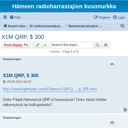
Hämeen radioharrastajien kusonurkka
FAQ
Register
Login
S
Board index
Eri radioharrastealueiden mukaiset osastot
Radioamatööriradiot- ja taajuudet
e
X1M QRP, $ 300
a
Search
Advanced s
Post Reply
r
2 posts • Page
1
of
1
c
Salpakangas
h
X1M QRP, $ 300
P
05.05.2013 04:47
o
s
http://www.kightradio.com/Chinese-X1M-Q ... p_305.html
t
Onko Päijät-Hämeessä QRP:ä harrastavia? Onko tästä mitään
näkemyksiä tai kulkupuheita?
Salpakangas