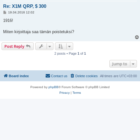
Re: X1M QRP, $ 300
P
19.04.2016 12:02
o
s
1916!
t
Miten kirjoittaja saa tämän poistetuksi?
Post Reply
2 posts • Page
1
of
1
Jump to
Board index
Contact us
Delete cookies
All times are
UTC+03:00
Powered by
phpBB
® Forum Software © phpBB Limited
Privacy
|
Terms