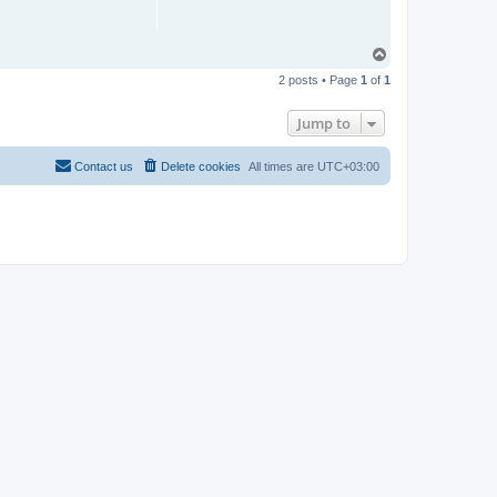
T
o
2 posts • Page
1
of
1
p
Jump to
Contact us
Delete cookies
All times are
UTC+03:00