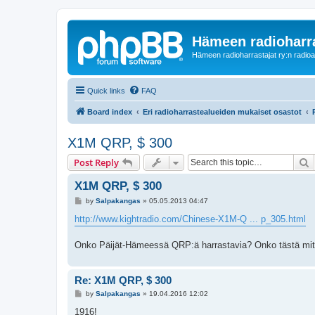
Hämeen radioharr
Hämeen radioharrastajat ry:n radioaih
Quick links
FAQ
Board index
Eri radioharrastealueiden mukaiset osastot
X1M QRP, $ 300
S
Post Reply
X1M QRP, $ 300
P
by
Salpakangas
»
05.05.2013 04:47
o
s
http://www.kightradio.com/Chinese-X1M-Q ... p_305.html
t
Onko Päijät-Hämeessä QRP:ä harrastavia? Onko tästä mit
Re: X1M QRP, $ 300
P
by
Salpakangas
»
19.04.2016 12:02
o
s
1916!