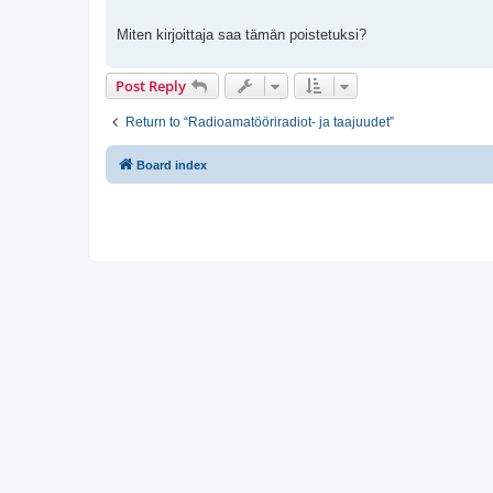
t
Miten kirjoittaja saa tämän poistetuksi?
Post Reply
Return to “Radioamatööriradiot- ja taajuudet”
Board index