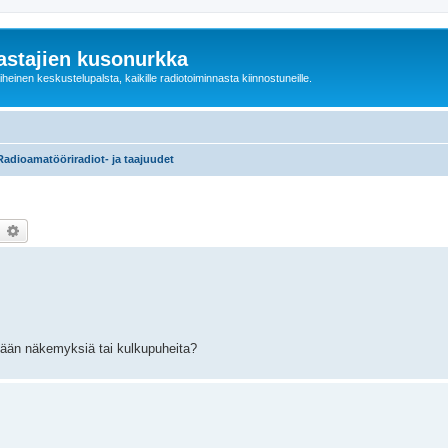
astajien kusonurkka
einen keskustelupalsta, kaikille radiotoiminnasta kiinnostuneille.
Radioamatööriradiot- ja taajuudet
earch
Advanced search
ään näkemyksiä tai kulkupuheita?