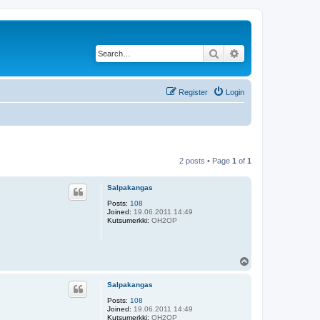
Search
Advanced search
Register
Login
2 posts • Page
1
of
1
Salpakangas
Posts:
108
Joined:
19.06.2011 14:49
Kutsumerkki:
OH2OP
T
o
p
Salpakangas
Posts:
108
Joined:
19.06.2011 14:49
Kutsumerkki:
OH2OP