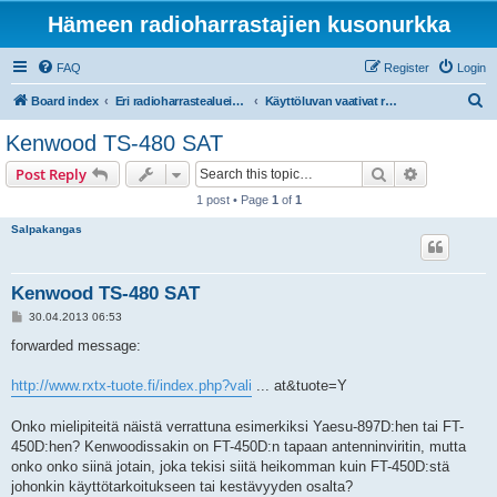
Hämeen radioharrastajien kusonurkka
FAQ
Register
Login
S
Board index
Eri radioharrastealueiden mukaiset osastot
Käyttöluvan vaativat radiot ja taajuudet
e
Kenwood TS-480 SAT
a
Search
Advanced s
Post Reply
r
1 post • Page
1
of
1
c
Salpakangas
h
Kenwood TS-480 SAT
P
30.04.2013 06:53
o
s
forwarded message:
t
http://www.rxtx-tuote.fi/index.php?vali
... at&tuote=Y
Onko mielipiteitä näistä verrattuna esimerkiksi Yaesu-897D:hen tai FT-
450D:hen? Kenwoodissakin on FT-450D:n tapaan antenninviritin, mutta
onko onko siinä jotain, joka tekisi siitä heikomman kuin FT-450D:stä
johonkin käyttötarkoitukseen tai kestävyyden osalta?