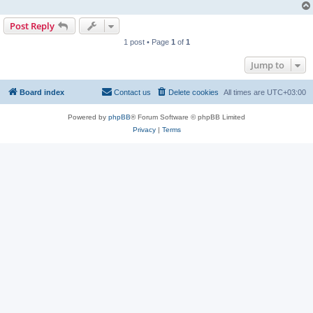
Post Reply
1 post • Page
1
of
1
Jump to
Board index
Contact us
Delete cookies
All times are
UTC+03:00
Powered by
phpBB
® Forum Software © phpBB Limited
Privacy
|
Terms