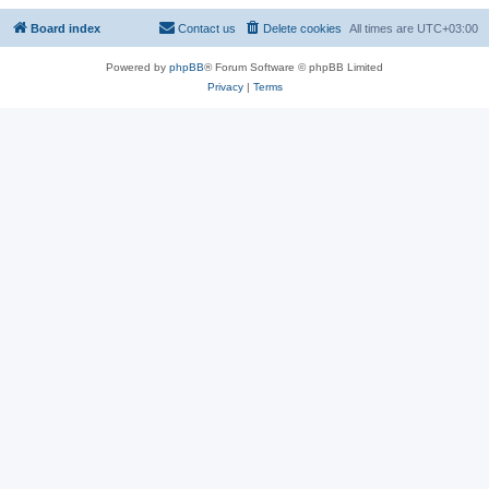
Board index
Contact us
Delete cookies
All times are
UTC+03:00
Powered by
phpBB
® Forum Software © phpBB Limited
Privacy
|
Terms