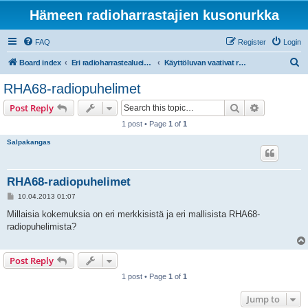
Hämeen radioharrastajien kusonurkka
FAQ
Register
Login
S
Board index
Eri radioharrastealueiden mukaiset osastot
Käyttöluvan vaativat radiot ja taajuudet
e
RHA68-radiopuhelimet
a
Search
Advanced s
Post Reply
r
1 post • Page
1
of
1
c
Salpakangas
h
RHA68-radiopuhelimet
P
10.04.2013 01:07
o
s
Millaisia kokemuksia on eri merkkisistä ja eri mallisista RHA68-
t
radiopuhelimista?
Post Reply
1 post • Page
1
of
1
Jump to