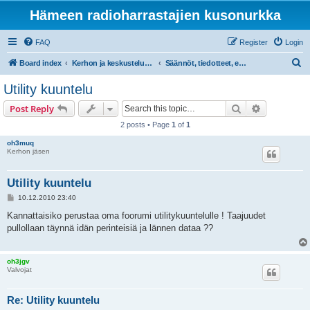
Hämeen radioharrastajien kusonurkka
FAQ
Register
Login
S
Board index
Kerhon ja keskustelupalstan tiedotteet
Säännöt, tiedotteet, ehdotukset
e
Utility kuuntelu
a
Search
Advanced s
Post Reply
r
2 posts • Page
1
of
1
c
oh3muq
h
Kerhon jäsen
Utility kuuntelu
P
10.12.2010 23:40
o
s
Kannattaisiko perustaa oma foorumi utilitykuuntelulle ! Taajuudet
t
pullollaan täynnä idän perinteisiä ja lännen dataa ??
oh3jgv
Valvojat
Re: Utility kuuntelu