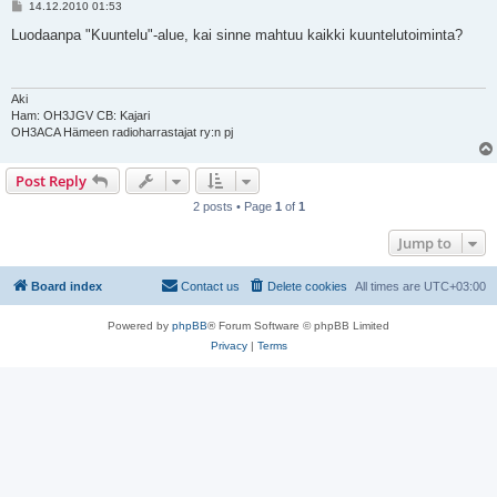
P
14.12.2010 01:53
o
s
Luodaanpa "Kuuntelu"-alue, kai sinne mahtuu kaikki kuuntelutoiminta?
t
Aki
Ham: OH3JGV CB: Kajari
OH3ACA Hämeen radioharrastajat ry:n pj
Post Reply
2 posts • Page
1
of
1
Jump to
Board index
Contact us
Delete cookies
All times are
UTC+03:00
Powered by
phpBB
® Forum Software © phpBB Limited
Privacy
|
Terms