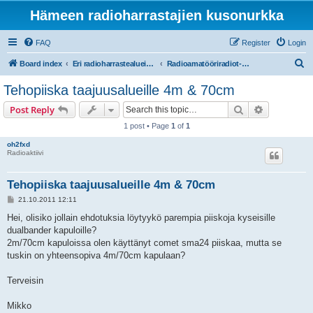
Hämeen radioharrastajien kusonurkka
FAQ
Register
Login
S
Board index
Eri radioharrastealueiden mukaiset osastot
Radioamatööriradiot- ja taajuudet
e
Tehopiiska taajuusalueille 4m & 70cm
a
Search
Advanced s
Post Reply
r
1 post • Page
1
of
1
c
oh2fxd
h
Radioaktiivi
Tehopiiska taajuusalueille 4m & 70cm
P
21.10.2011 12:11
o
s
Hei, olisiko jollain ehdotuksia löytyykö parempia piiskoja kyseisille
t
dualbander kapuloille?
2m/70cm kapuloissa olen käyttänyt comet sma24 piiskaa, mutta se
tuskin on yhteensopiva 4m/70cm kapulaan?
Terveisin
Mikko