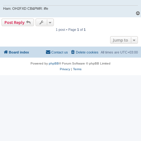
Ham: OH2FXD CB&PMR: iffe
Post Reply
1 post • Page
1
of
1
Jump to
Board index
Contact us
Delete cookies
All times are
UTC+03:00
Powered by
phpBB
® Forum Software © phpBB Limited
Privacy
|
Terms