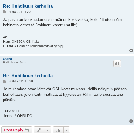
Re: Huhtikuun kerhoilta
P
01.04.2011 17:31
o
s
Ja päivä on kuukauden ensimmäinen keskiviikko, kello 18 eteenpäin
t
kabinetin vieressä (kabinetti varattu muille).
Aki
Ham: OH3JGV CB: Kajari
OH3ACA Hämeen radioharrastajat ry:n pj
oh3lfq
Hallituksen jäsen
Re: Huhtikuun kerhoilta
P
02.04.2011 16:29
o
s
Ja muistakaa ottaa lähtevät
QSL-kortit mukaan
. Näillä näkymin pääsen
t
kerhoiltaan, joten kortit matkaavat kyydissäni Riihimäelle seuraavana
päivänä.
Terveisin
Janne / OH3LFQ
Post Reply