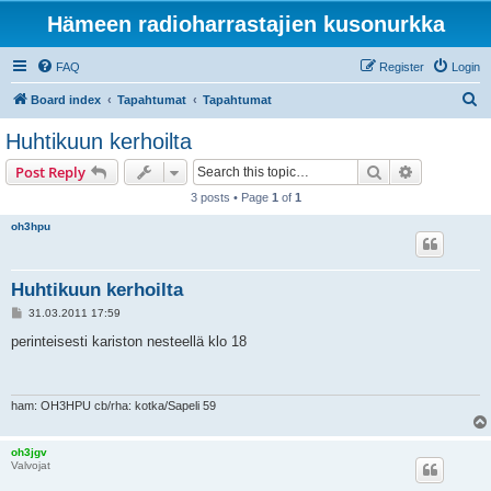
Hämeen radioharrastajien kusonurkka
FAQ
Register
Login
S
Board index
Tapahtumat
Tapahtumat
e
Huhtikuun kerhoilta
a
Search
Advanced s
Post Reply
r
3 posts • Page
1
of
1
c
oh3hpu
h
Huhtikuun kerhoilta
P
31.03.2011 17:59
o
s
perinteisesti kariston nesteellä klo 18
t
ham: OH3HPU cb/rha: kotka/Sapeli 59
oh3jgv
Valvojat