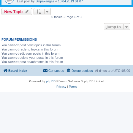
Last post by
Salpakangas
«
10.04.2013 01:07
New Topic
5 topics • Page
1
of
1
Jump to
FORUM PERMISSIONS
You
cannot
post new topics in this forum
You
cannot
reply to topics in this forum
You
cannot
edit your posts in this forum
You
cannot
delete your posts in this forum
You
cannot
post attachments in this forum
Board index
Contact us
Delete cookies
All times are
UTC+03:00
Powered by
phpBB
® Forum Software © phpBB Limited
Privacy
|
Terms