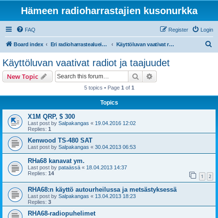
Hämeen radioharrastajien kusonurkka
FAQ
Register
Login
S
Board index
Eri radioharrastealueiden mukaiset osastot
Käyttöluvan vaativat radiot ja taajuudet
e
Käyttöluvan vaativat radiot ja taajuudet
a
Search
Advanced search
New Topic
r
5 topics • Page
1
of
1
c
Topics
h
X1M QRP, $ 300
Last post by
Salpakangas
«
19.04.2016 12:02
Replies:
1
Kenwood TS-480 SAT
Last post by
Salpakangas
«
30.04.2013 06:53
RHa68 kanavat ym.
Last post by
pataässä
«
18.04.2013 14:37
Replies:
14
1
2
RHA68:n käyttö autourheilussa ja metsästyksessä
Last post by
Salpakangas
«
13.04.2013 18:23
Replies:
3
RHA68-radiopuhelimet