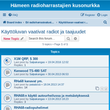
Hämeen radioharrastajien kusonurkka
FAQ
Register
Login
S
Board index
Eri radioharrastealueiden mukaiset osastot
Käyttöluvan vaativat radiot ja taajuudet
e
Käyttöluvan vaativat radiot ja taajuudet
a
Search
Advanced search
New Topic
r
5 topics • Page
1
of
1
c
Topics
h
X1M QRP, $ 300
Last post by
Salpakangas
«
19.04.2016 12:02
Replies:
1
Kenwood TS-480 SAT
Last post by
Salpakangas
«
30.04.2013 06:53
RHa68 kanavat ym.
Last post by
pataässä
«
18.04.2013 14:37
Replies:
14
1
2
RHA68:n käyttö autourheilussa ja metsästyksessä
Last post by
Salpakangas
«
13.04.2013 18:23
Replies:
3
RHA68-radiopuhelimet