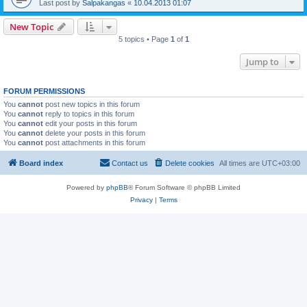
Last post by
Salpakangas
«
10.04.2013 01:07
New Topic
5 topics • Page
1
of
1
Jump to
FORUM PERMISSIONS
You
cannot
post new topics in this forum
You
cannot
reply to topics in this forum
You
cannot
edit your posts in this forum
You
cannot
delete your posts in this forum
You
cannot
post attachments in this forum
Board index
Contact us
Delete cookies
All times are
UTC+03:00
Powered by
phpBB
® Forum Software © phpBB Limited
Privacy
|
Terms