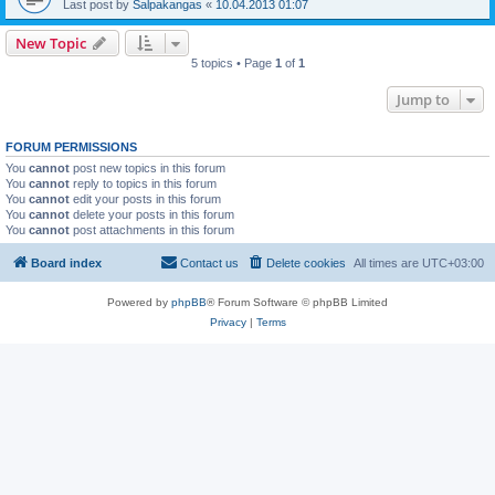
Last post by
Salpakangas
«
10.04.2013 01:07
New Topic
5 topics • Page
1
of
1
Jump to
FORUM PERMISSIONS
You
cannot
post new topics in this forum
You
cannot
reply to topics in this forum
You
cannot
edit your posts in this forum
You
cannot
delete your posts in this forum
You
cannot
post attachments in this forum
Board index
Contact us
Delete cookies
All times are
UTC+03:00
Powered by
phpBB
® Forum Software © phpBB Limited
Privacy
|
Terms