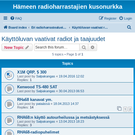
Hämeen radioharrastajien kusonurkka
FAQ
Register
Login
S
Board index
Eri radioharrastealueiden mukaiset osastot
Käyttöluvan vaativat radiot ja taajuudet
e
Käyttöluvan vaativat radiot ja taajuudet
a
Search
Advanced search
New Topic
r
5 topics • Page
1
of
1
c
Topics
h
X1M QRP, $ 300
Last post by
Salpakangas
«
19.04.2016 12:02
Replies:
1
Kenwood TS-480 SAT
Last post by
Salpakangas
«
30.04.2013 06:53
RHa68 kanavat ym.
Last post by
pataässä
«
18.04.2013 14:37
Replies:
14
1
2
RHA68:n käyttö autourheilussa ja metsästyksessä
Last post by
Salpakangas
«
13.04.2013 18:23
Replies:
3
RHA68-radiopuhelimet