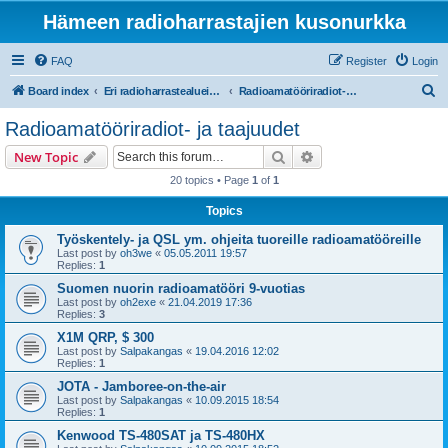
Hämeen radioharrastajien kusonurkka
FAQ
Register
Login
S
Board index
Eri radioharrastealueiden mukaiset osastot
Radioamatööriradiot- ja taajuudet
e
Radioamatööriradiot- ja taajuudet
a
Search
Advanced search
New Topic
r
20 topics • Page
1
of
1
c
Topics
h
Työskentely- ja QSL ym. ohjeita tuoreille radioamatööreille
Last post by
oh3we
«
05.05.2011 19:57
Replies:
1
Suomen nuorin radioamatööri 9-vuotias
Last post by
oh2exe
«
21.04.2019 17:36
Replies:
3
X1M QRP, $ 300
Last post by
Salpakangas
«
19.04.2016 12:02
Replies:
1
JOTA - Jamboree-on-the-air
Last post by
Salpakangas
«
10.09.2015 18:54
Replies:
1
Kenwood TS-480SAT ja TS-480HX