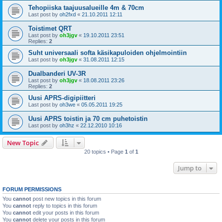
Tehopiiska taajuusalueille 4m & 70cm
Last post by
oh2fxd
«
21.10.2011 12:11
Toistimet QRT
Last post by
oh3jgv
«
19.10.2011 23:51
Replies:
2
Suht universaali softa käsikapuloiden ohjelmointiin
Last post by
oh3jgv
«
31.08.2011 12:15
Dualbanderi UV-3R
Last post by
oh3jgv
«
18.08.2011 23:26
Replies:
2
Uusi APRS-digipiitteri
Last post by
oh3we
«
05.05.2011 19:25
Uusi APRS toistin ja 70 cm puhetoistin
Last post by
oh3hz
«
22.12.2010 10:16
New Topic
20 topics • Page
1
of
1
Jump to
FORUM PERMISSIONS
You
cannot
post new topics in this forum
You
cannot
reply to topics in this forum
You
cannot
edit your posts in this forum
You
cannot
delete your posts in this forum