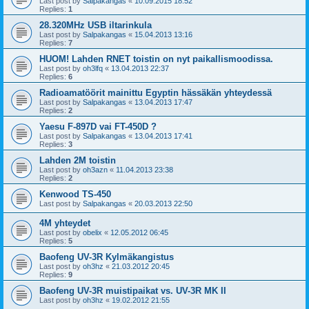
Last post by
Salpakangas
«
10.09.2015 18:52
Replies:
1
28.320MHz USB iltarinkula
Last post by
Salpakangas
«
15.04.2013 13:16
Replies:
7
HUOM! Lahden RNET toistin on nyt paikallismoodissa.
Last post by
oh3lfq
«
13.04.2013 22:37
Replies:
6
Radioamatöörit mainittu Egyptin hässäkän yhteydessä
Last post by
Salpakangas
«
13.04.2013 17:47
Replies:
2
Yaesu F-897D vai FT-450D ?
Last post by
Salpakangas
«
13.04.2013 17:41
Replies:
3
Lahden 2M toistin
Last post by
oh3azn
«
11.04.2013 23:38
Replies:
2
Kenwood TS-450
Last post by
Salpakangas
«
20.03.2013 22:50
4M yhteydet
Last post by
obelix
«
12.05.2012 06:45
Replies:
5
Baofeng UV-3R Kylmäkangistus
Last post by
oh3hz
«
21.03.2012 20:45
Replies:
9
Baofeng UV-3R muistipaikat vs. UV-3R MK II
Last post by
oh3hz
«
19.02.2012 21:55