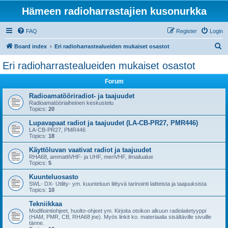
Hämeen radioharrastajien kusonurkka
FAQ
Register
Login
S
Board index
Eri radioharrastealueiden mukaiset osastot
e
Eri radioharrastealueiden mukaiset osastot
a
Forum
r
c
Radioamatööriradiot- ja taajuudet
Radioamatööriaiheinen keskustelu
h
Topics:
20
Lupavapaat radiot ja taajuudet (LA-CB-PR27, PMR446)
LA-CB-PR27, PMR446
Topics:
18
Käyttöluvan vaativat radiot ja taajuudet
RHA68, ammattiVHF- ja UHF, meriVHF, ilmailualue
Topics:
5
Kuunteluosasto
SWL- DX- Utility- ym. kuunteluun liittyvä tarinointi laitteista ja taajuuksista
Topics:
10
Tekniikkaa
Modifiointiohjeet, huolto-ohjeet ym. Kirjoita otsikon alkuun radiolaitetyyppi
(HAM, PMR, CB, RHA68 jne). Myös linkit ko. materiaalia sisältäville sivuille
tänne.