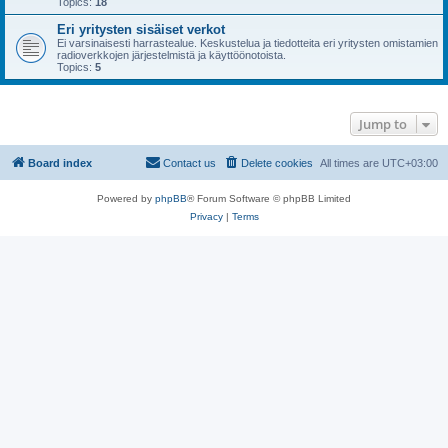
Topics:
18
Eri yritysten sisäiset verkot
Ei varsinaisesti harrastealue. Keskustelua ja tiedotteita eri yritysten omistamien
radioverkkojen järjestelmistä ja käyttöönotoista.
Topics:
5
Jump to
Board index
Contact us
Delete cookies
All times are
UTC+03:00
Powered by
phpBB
® Forum Software © phpBB Limited
Privacy
|
Terms