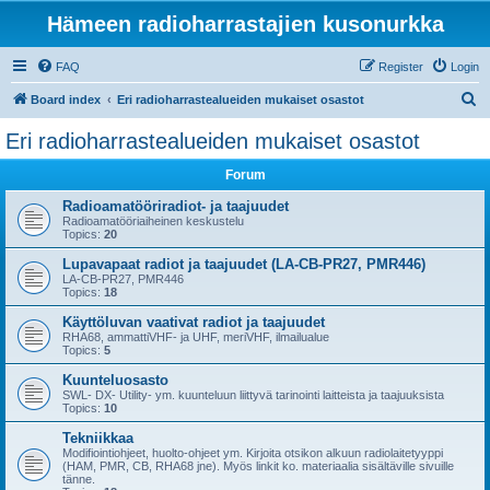
Hämeen radioharrastajien kusonurkka
FAQ
Register
Login
S
Board index
Eri radioharrastealueiden mukaiset osastot
e
Eri radioharrastealueiden mukaiset osastot
a
Forum
r
c
Radioamatööriradiot- ja taajuudet
Radioamatööriaiheinen keskustelu
h
Topics:
20
Lupavapaat radiot ja taajuudet (LA-CB-PR27, PMR446)
LA-CB-PR27, PMR446
Topics:
18
Käyttöluvan vaativat radiot ja taajuudet
RHA68, ammattiVHF- ja UHF, meriVHF, ilmailualue
Topics:
5
Kuunteluosasto
SWL- DX- Utility- ym. kuunteluun liittyvä tarinointi laitteista ja taajuuksista
Topics:
10
Tekniikkaa
Modifiointiohjeet, huolto-ohjeet ym. Kirjoita otsikon alkuun radiolaitetyyppi
(HAM, PMR, CB, RHA68 jne). Myös linkit ko. materiaalia sisältäville sivuille
tänne.