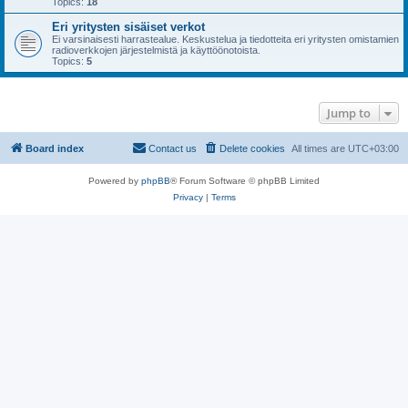
Topics:
18
Eri yritysten sisäiset verkot
Ei varsinaisesti harrastealue. Keskustelua ja tiedotteita eri yritysten omistamien
radioverkkojen järjestelmistä ja käyttöönotoista.
Topics:
5
Jump to
Board index
Contact us
Delete cookies
All times are
UTC+03:00
Powered by
phpBB
® Forum Software © phpBB Limited
Privacy
|
Terms