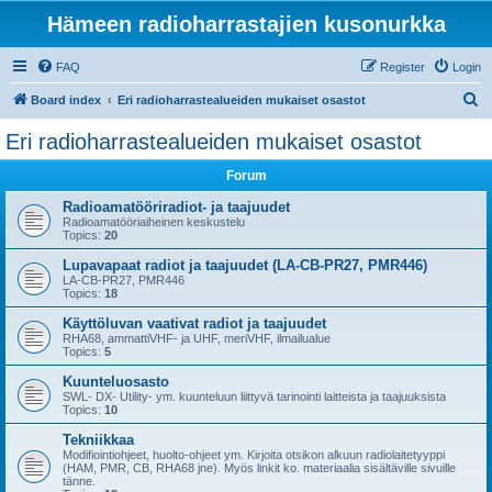
Hämeen radioharrastajien kusonurkka
FAQ
Register
Login
S
Board index
Eri radioharrastealueiden mukaiset osastot
e
Eri radioharrastealueiden mukaiset osastot
a
Forum
r
c
Radioamatööriradiot- ja taajuudet
Radioamatööriaiheinen keskustelu
h
Topics:
20
Lupavapaat radiot ja taajuudet (LA-CB-PR27, PMR446)
LA-CB-PR27, PMR446
Topics:
18
Käyttöluvan vaativat radiot ja taajuudet
RHA68, ammattiVHF- ja UHF, meriVHF, ilmailualue
Topics:
5
Kuunteluosasto
SWL- DX- Utility- ym. kuunteluun liittyvä tarinointi laitteista ja taajuuksista
Topics:
10
Tekniikkaa
Modifiointiohjeet, huolto-ohjeet ym. Kirjoita otsikon alkuun radiolaitetyyppi
(HAM, PMR, CB, RHA68 jne). Myös linkit ko. materiaalia sisältäville sivuille
tänne.