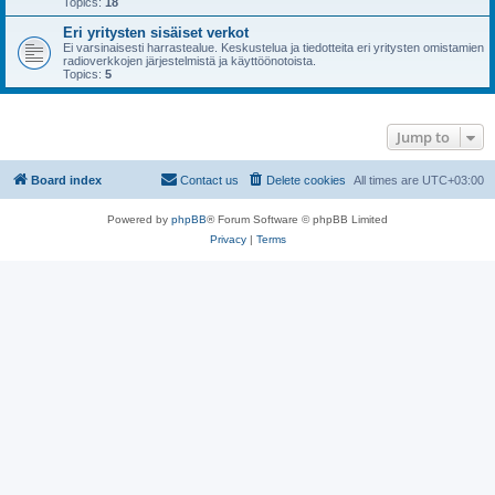
Topics:
18
Eri yritysten sisäiset verkot
Ei varsinaisesti harrastealue. Keskustelua ja tiedotteita eri yritysten omistamien
radioverkkojen järjestelmistä ja käyttöönotoista.
Topics:
5
Jump to
Board index
Contact us
Delete cookies
All times are
UTC+03:00
Powered by
phpBB
® Forum Software © phpBB Limited
Privacy
|
Terms