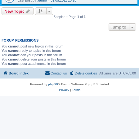
Last post by
Jarmo
«
31.05.2011 23:28
New Topic
5 topics • Page
1
of
1
Jump to
FORUM PERMISSIONS
You
cannot
post new topics in this forum
You
cannot
reply to topics in this forum
You
cannot
edit your posts in this forum
You
cannot
delete your posts in this forum
You
cannot
post attachments in this forum
Board index
Contact us
Delete cookies
All times are
UTC+03:00
Powered by
phpBB
® Forum Software © phpBB Limited
Privacy
|
Terms