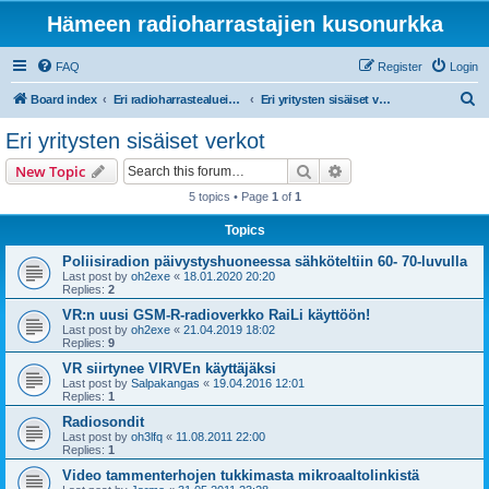
Hämeen radioharrastajien kusonurkka
FAQ
Register
Login
S
Board index
Eri radioharrastealueiden mukaiset osastot
Eri yritysten sisäiset verkot
e
Eri yritysten sisäiset verkot
a
Search
Advanced search
New Topic
r
5 topics • Page
1
of
1
c
Topics
h
Poliisiradion päivystyshuoneessa sähköteltiin 60- 70-luvulla
Last post by
oh2exe
«
18.01.2020 20:20
Replies:
2
VR:n uusi GSM-R-radioverkko RaiLi käyttöön!
Last post by
oh2exe
«
21.04.2019 18:02
Replies:
9
VR siirtynee VIRVEn käyttäjäksi
Last post by
Salpakangas
«
19.04.2016 12:01
Replies:
1
Radiosondit
Last post by
oh3lfq
«
11.08.2011 22:00
Replies:
1
Video tammenterhojen tukkimasta mikroaaltolinkistä