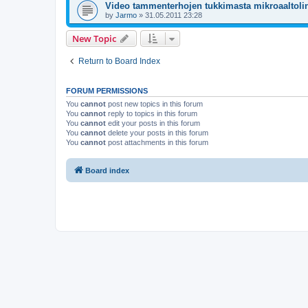
Video tammenterhojen tukkimasta mikroaaltolin
by
Jarmo
»
31.05.2011 23:28
New Topic
Return to Board Index
FORUM PERMISSIONS
You
cannot
post new topics in this forum
You
cannot
reply to topics in this forum
You
cannot
edit your posts in this forum
You
cannot
delete your posts in this forum
You
cannot
post attachments in this forum
Board index