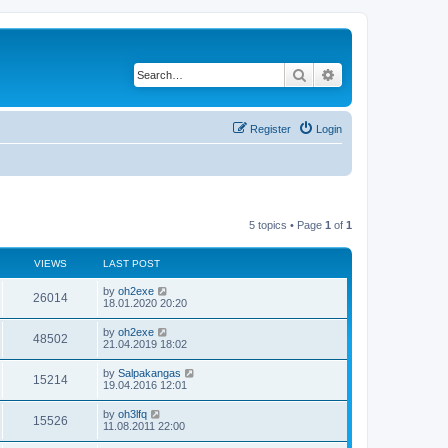
Search
Advanced search
Register
Login
5 topics • Page
1
of
1
VIEWS
LAST POST
by
oh2exe
26014
18.01.2020 20:20
by
oh2exe
48502
21.04.2019 18:02
by
Salpakangas
15214
19.04.2016 12:01
by
oh3lfq
15526
11.08.2011 22:00