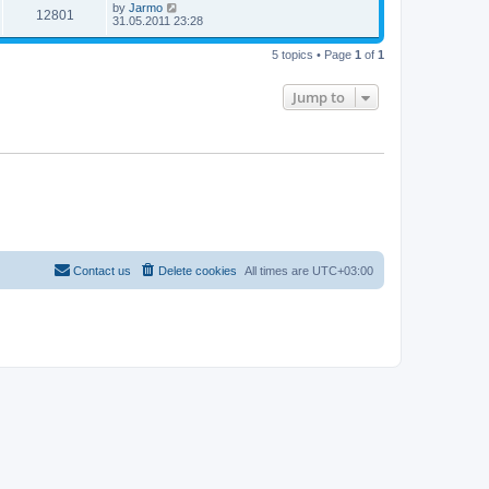
by
Jarmo
12801
31.05.2011 23:28
5 topics • Page
1
of
1
Jump to
Contact us
Delete cookies
All times are
UTC+03:00