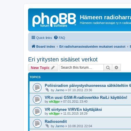
Hämeen radioharr
Hämeen radioharrastajat ry:n radioaih
Quick links
FAQ
Board index
Eri radioharrastealueiden mukaiset osastot
Eri yritysten sisäiset verkot
Search
Advanc
New Topic
TOPICS
Poliisiradion päivystyshuoneessa sähköteltiin 6
by
Jarmo
»
07.10.2011 23:36
VR:n uusi GSM-R-radioverkko RaiLi käyttöön!
by
oh3jgv
»
07.01.2011 23:40
VR siirtynee VIRVEn käyttäjäksi
by
oh3jgv
»
11.01.2015 18:29
Radiosondit
by
Jarmo
»
10.08.2011 22:04