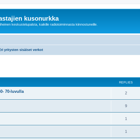
astajien kusonurkka
einen keskustelupalsta, kaikille radiotoiminnasta kiinnostuneille.
Eri yritysten sisäiset verkot
ed search
REPLIES
0- 70-luvulla
2
9
1
1