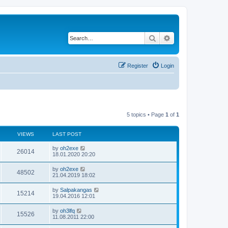
Search
Advanced search
Register
Login
5 topics • Page
1
of
1
VIEWS
LAST POST
by
oh2exe
26014
18.01.2020 20:20
by
oh2exe
48502
21.04.2019 18:02
by
Salpakangas
15214
19.04.2016 12:01
by
oh3lfq
15526
11.08.2011 22:00