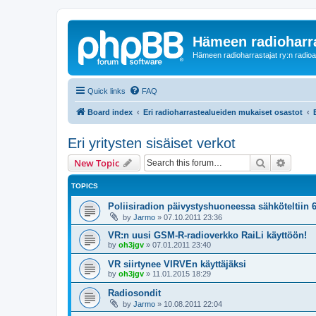
Hämeen radioharr
Hämeen radioharrastajat ry:n radioaih
Quick links
FAQ
Board index
Eri radioharrastealueiden mukaiset osastot
Eri yritysten sisäiset verkot
Search
Advanc
New Topic
TOPICS
Poliisiradion päivystyshuoneessa sähköteltiin 6
by
Jarmo
»
07.10.2011 23:36
VR:n uusi GSM-R-radioverkko RaiLi käyttöön!
by
oh3jgv
»
07.01.2011 23:40
VR siirtynee VIRVEn käyttäjäksi
by
oh3jgv
»
11.01.2015 18:29
Radiosondit
by
Jarmo
»
10.08.2011 22:04