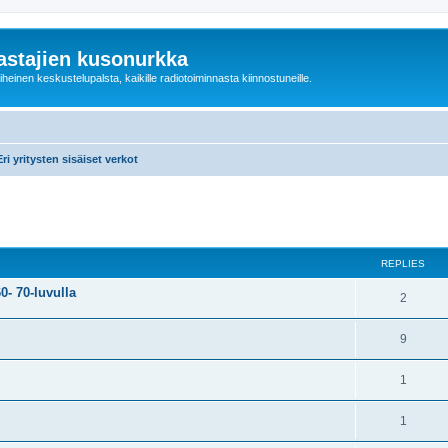
astajien kusonurkka
einen keskustelupalsta, kaikille radiotoiminnasta kiinnostuneille.
Eri yritysten sisäiset verkot
ed search
REPLIES
0- 70-luvulla
2
9
1
1