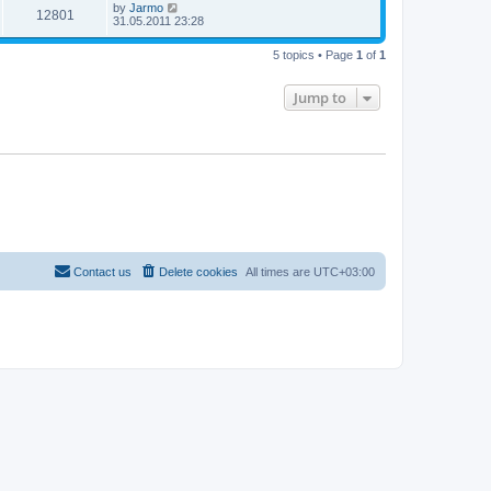
by
Jarmo
12801
31.05.2011 23:28
5 topics • Page
1
of
1
Jump to
Contact us
Delete cookies
All times are
UTC+03:00