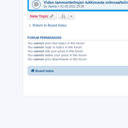
Video tammenterhojen tukkimasta mikroaaltolin
by
Jarmo
»
31.05.2011 23:28
New Topic
Return to Board Index
FORUM PERMISSIONS
You
cannot
post new topics in this forum
You
cannot
reply to topics in this forum
You
cannot
edit your posts in this forum
You
cannot
delete your posts in this forum
You
cannot
post attachments in this forum
Board index