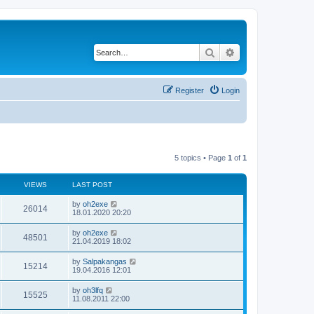
Search
Advanced search
Register
Login
5 topics • Page
1
of
1
VIEWS
LAST POST
by
oh2exe
26014
18.01.2020 20:20
by
oh2exe
48501
21.04.2019 18:02
by
Salpakangas
15214
19.04.2016 12:01
by
oh3lfq
15525
11.08.2011 22:00