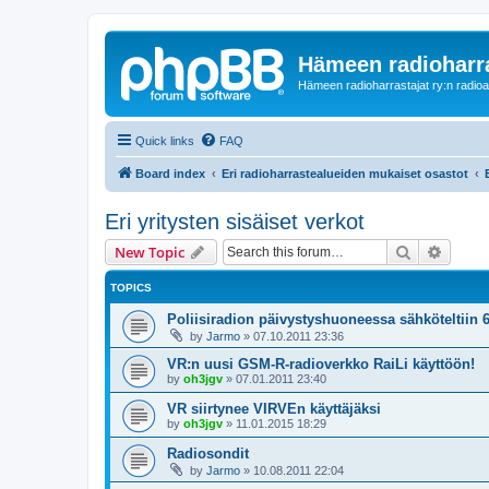
Hämeen radioharr
Hämeen radioharrastajat ry:n radioaih
Quick links
FAQ
Board index
Eri radioharrastealueiden mukaiset osastot
Eri yritysten sisäiset verkot
Search
Advanc
New Topic
TOPICS
Poliisiradion päivystyshuoneessa sähköteltiin 6
by
Jarmo
»
07.10.2011 23:36
VR:n uusi GSM-R-radioverkko RaiLi käyttöön!
by
oh3jgv
»
07.01.2011 23:40
VR siirtynee VIRVEn käyttäjäksi
by
oh3jgv
»
11.01.2015 18:29
Radiosondit
by
Jarmo
»
10.08.2011 22:04