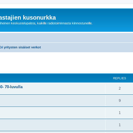
astajien kusonurkka
einen keskustelupalsta, kaikille radiotoiminnasta kiinnostuneille.
Eri yritysten sisäiset verkot
ed search
REPLIES
0- 70-luvulla
2
9
1
1