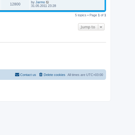
by
Jarmo
12800
31.05.2011 23:28
5 topics • Page
1
of
1
Jump to
Contact us
Delete cookies
All times are
UTC+03:00