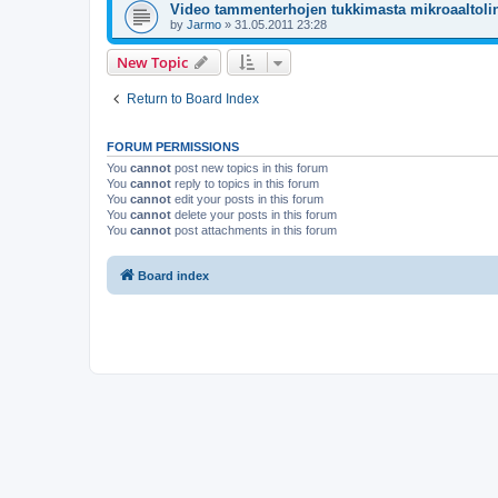
Video tammenterhojen tukkimasta mikroaaltolin
by
Jarmo
»
31.05.2011 23:28
New Topic
Return to Board Index
FORUM PERMISSIONS
You
cannot
post new topics in this forum
You
cannot
reply to topics in this forum
You
cannot
edit your posts in this forum
You
cannot
delete your posts in this forum
You
cannot
post attachments in this forum
Board index