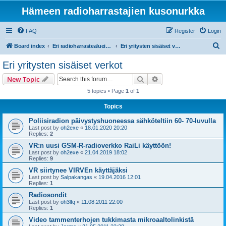
Hämeen radioharrastajien kusonurkka
FAQ
Register
Login
S
Board index
Eri radioharrastealueiden mukaiset osastot
Eri yritysten sisäiset verkot
e
Eri yritysten sisäiset verkot
a
Search
Advanced search
New Topic
r
5 topics • Page
1
of
1
c
Topics
h
Poliisiradion päivystyshuoneessa sähköteltiin 60- 70-luvulla
Last post by
oh2exe
«
18.01.2020 20:20
Replies:
2
VR:n uusi GSM-R-radioverkko RaiLi käyttöön!
Last post by
oh2exe
«
21.04.2019 18:02
Replies:
9
VR siirtynee VIRVEn käyttäjäksi
Last post by
Salpakangas
«
19.04.2016 12:01
Replies:
1
Radiosondit
Last post by
oh3lfq
«
11.08.2011 22:00
Replies:
1
Video tammenterhojen tukkimasta mikroaaltolinkistä