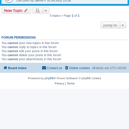
Last post by
Jarmo
«
31.05.2011 23:28
New Topic
5 topics • Page
1
of
1
Jump to
FORUM PERMISSIONS
You
cannot
post new topics in this forum
You
cannot
reply to topics in this forum
You
cannot
edit your posts in this forum
You
cannot
delete your posts in this forum
You
cannot
post attachments in this forum
Board index
Contact us
Delete cookies
All times are
UTC+03:00
Powered by
phpBB
® Forum Software © phpBB Limited
Privacy
|
Terms