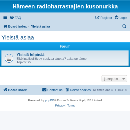
Hämeen radioharrastajien kusonurkka
FAQ
Register
Login
S
Board index
Yleistä asiaa
e
Yleistä asiaa
a
Forum
r
c
Yleistä höpinää
Eikö jutullesi löydy sopivaa aluetta? Laita se tänne.
h
Topics:
25
Jump to
Board index
Contact us
Delete cookies
All times are
UTC+03:00
Powered by
phpBB
® Forum Software © phpBB Limited
Privacy
|
Terms