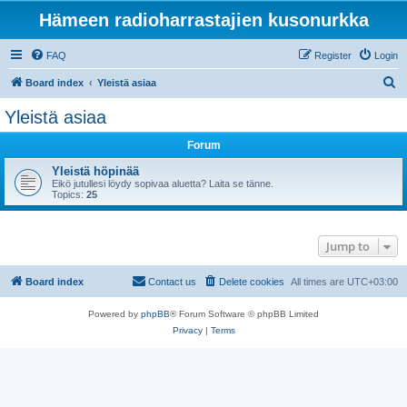
Hämeen radioharrastajien kusonurkka
FAQ
Register
Login
S
Board index
Yleistä asiaa
e
Yleistä asiaa
a
Forum
r
c
Yleistä höpinää
Eikö jutullesi löydy sopivaa aluetta? Laita se tänne.
h
Topics:
25
Jump to
Board index
Contact us
Delete cookies
All times are
UTC+03:00
Powered by
phpBB
® Forum Software © phpBB Limited
Privacy
|
Terms