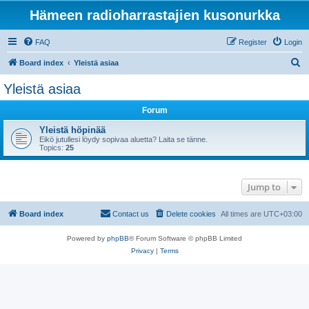
Hämeen radioharrastajien kusonurkka
FAQ
Register
Login
S
Board index
Yleistä asiaa
e
Yleistä asiaa
a
Forum
r
c
Yleistä höpinää
Eikö jutullesi löydy sopivaa aluetta? Laita se tänne.
h
Topics:
25
Jump to
Board index
Contact us
Delete cookies
All times are
UTC+03:00
Powered by
phpBB
® Forum Software © phpBB Limited
Privacy
|
Terms